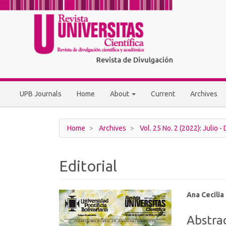
Main
Navigation
Main
Content
Sidebar
UPB Journals
Home
About
Current
Archives
Home
Archives
Vol. 25 No. 2 (2022): Julio -
Editorial
Article
Main
Ana Cecili
Sidebar
Article
Abstra
Conten