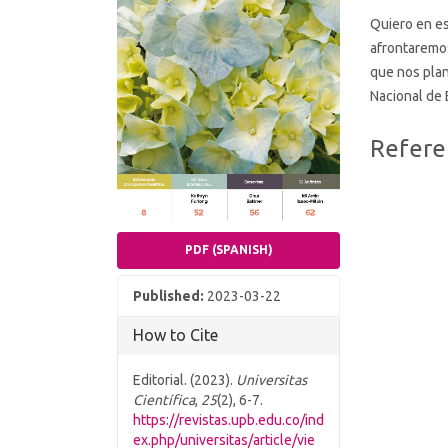
Quiero en es
afrontaremos
que nos plan
Nacional de É
Article
Refere
Details
PDF (SPANISH)
Published:
2023-03-22
How to Cite
Editorial. (2023).
Universitas
Científica
,
25
(2), 6-7.
https://revistas.upb.edu.co/ind
ex.php/universitas/article/vie