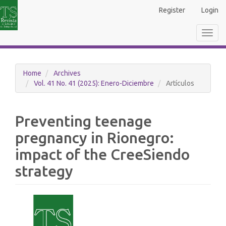
Main
Register
Login
Navigation
Main
Toggl
Content
navig
Sidebar
Home
Archives
Vol. 41 No. 41 (2025): Enero-Diciembre
Artículos
Preventing teenage
pregnancy in Rionegro:
impact of the CreeSiendo
strategy
Article
Sidebar