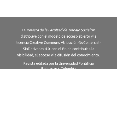
La
Revista de la Facultad de Trabajo Social
se
distribuye con el modelo de acceso abierto y la
licencia
Creative Commons Atribución-NoComercial-
SinDerivadas 4.0
. con el fin de contribuir a la
visibilidad, el acceso y la difusión del conocimiento.
Revista editada por la Universidad Pontificia
Bolivariana, Colombia
Términos y Condiciones
|
Política de Privacidad
Universidad sujeta a inspección y vigilancia por el
Ministerio de Educación Nacional.
Acreditación Institucional de Alta Calidad
Multicampus. Resolución 17228 del 24 de octubre de
2018 - 6 años. Otorgado por el Ministerio de
Educación Nacional.