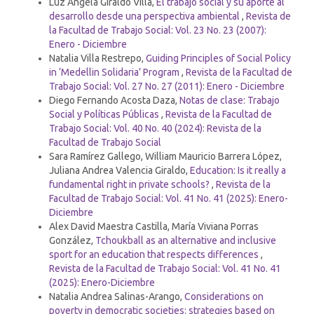
Luz Ángela Giraldo Villa,
El trabajo social y su aporte al
desarrollo desde una perspectiva ambiental
,
Revista de
la Facultad de Trabajo Social: Vol. 23 No. 23 (2007):
Enero - Diciembre
Natalia Villa Restrepo,
Guiding Principles of Social Policy
in ‘Medellin Solidaria’ Program
,
Revista de la Facultad de
Trabajo Social: Vol. 27 No. 27 (2011): Enero - Diciembre
Diego Fernando Acosta Daza,
Notas de clase: Trabajo
Social y Políticas Públicas
,
Revista de la Facultad de
Trabajo Social: Vol. 40 No. 40 (2024): Revista de la
Facultad de Trabajo Social
Sara Ramírez Gallego, William Mauricio Barrera López,
Juliana Andrea Valencia Giraldo,
Education: Is it really a
fundamental right in private schools?
,
Revista de la
Facultad de Trabajo Social: Vol. 41 No. 41 (2025): Enero-
Diciembre
Alex David Maestra Castilla, María Viviana Porras
González,
Tchoukball as an alternative and inclusive
sport for an education that respects differences
,
Revista de la Facultad de Trabajo Social: Vol. 41 No. 41
(2025): Enero-Diciembre
Natalia Andrea Salinas-Arango,
Considerations on
poverty in democratic societies: strategies based on