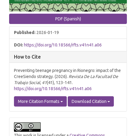
PDF (Spanish)
Published:
2026-01-19
DOI:
https://doi.org/10.18566/rfts.v41n41.a06
How to Cite
Preventing teenage pregnancy in Rionegro: impact of the
CreeSiendo strategy. (2026).
Revista De La Facultad De
Trabajo Social
,
41
(41), 123-141.
https://doi.org/10.18566/rfts.v41n41.a06
More Citation Formats
Download Citation
This work is licensed under a
Creative Commons