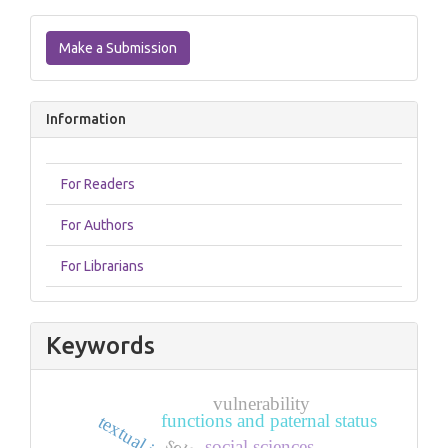
Make
a
Make a Submission
Submission
Information
For Readers
For Authors
For Librarians
Keywords
vulnerability
functions and paternal status
social sciences