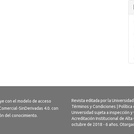
Revista editada por la Universidad
uye con el modelo de acceso
Términos y Condiciones
|
Política
omercial-SinDerivadas 4.0
. con
Universidad sujeta a inspección y 
usión del conocimiento.
Acreditación Institucional de Alt
octubre de 2018 - 6 años. Otorgad