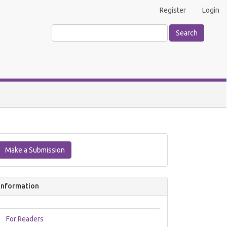
Register
Login
Search
Make
a
Make a Submission
Submission
Information
For Readers