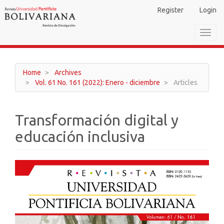
Main
Register
Login
Navigation
Main
Toggl
Content
navig
Sidebar
Home
Archives
Vol. 61 No. 161 (2022): Enero - diciembre
Articles
Transformación digital y
educación inclusiva
Article
Sidebar