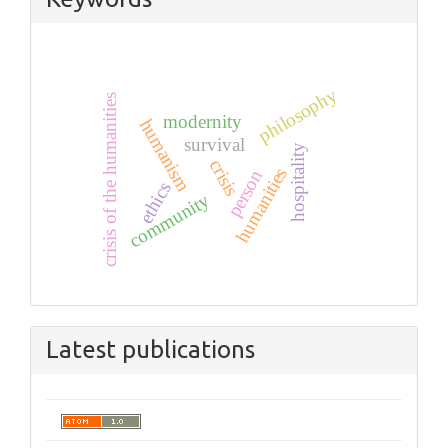
philosophy
crisis of the humanities
modernity
humanism
survival
hospitality
crisis
humanities
person
ethics
community
Latest publications