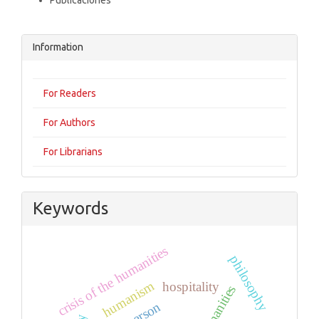
Publicaciones
Information
For Readers
For Authors
For Librarians
Keywords
crisis of the humanities
philosophy
humanism
hospitality
humanities
person