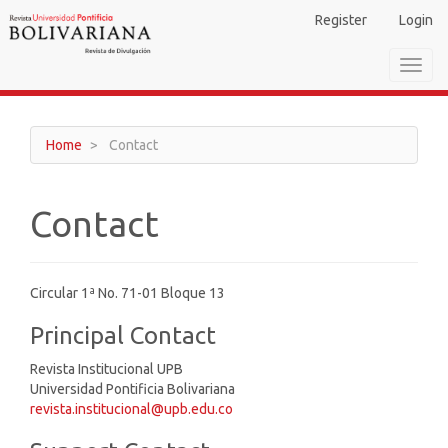
Main
Register
Login
Navigation
Main
Toggl
Content
navig
Sidebar
Home
Contact
Contact
Circular 1ª No. 71-01 Bloque 13
Principal Contact
Revista Institucional UPB
Universidad Pontificia Bolivariana
revista.institucional@upb.edu.co