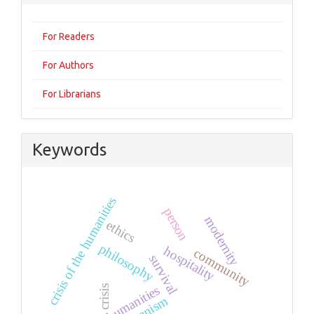
For Readers
For Authors
For Librarians
Keywords
crisis of the humanities
person
modernity
ethics
philosophy
hospitality
community
survival
humanities
crisis
humanism