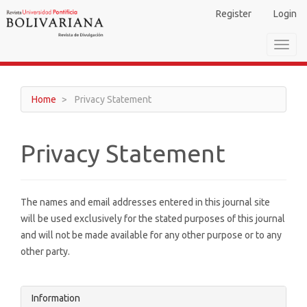
Main
Register
Login
Navigation
Main
Toggl
Content
navig
Sidebar
Home
Privacy Statement
Privacy Statement
The names and email addresses entered in this journal site
will be used exclusively for the stated purposes of this journal
and will not be made available for any other purpose or to any
other party.
Information