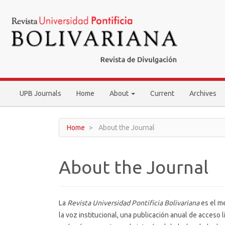
Main
Navigation
Main
Content
Sidebar
UPB Journals
Home
About
Current
Archives
Home
About the Journal
About the Journal
La
Revista Universidad Pontificia Bolivariana
es el me
la voz institucional, una publicación anual de acceso l