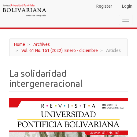
Main
Register
Login
Navigation
Main
Toggl
Content
navig
Sidebar
Home
Archives
Vol. 61 No. 161 (2022): Enero - diciembre
Articles
La solidaridad
intergeneracional
Article
Sidebar