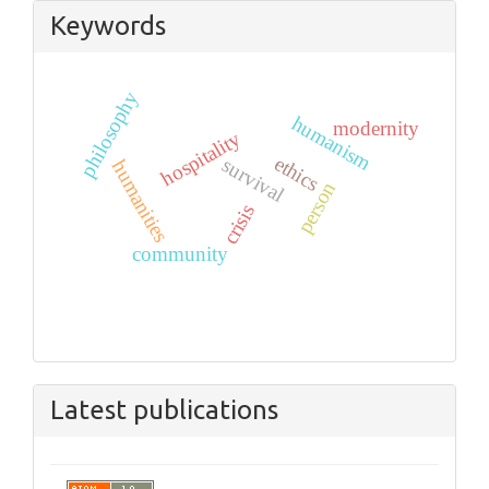
Keywords
philosophy
humanism
modernity
hospitality
ethics
survival
humanities
person
crisis
community
Latest publications