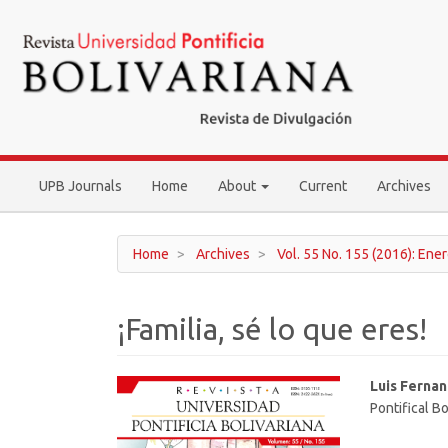
Main
Navigation
Main
Content
Sidebar
UPB Journals
Home
About
Current
Archives
Home
Archives
Vol. 55 No. 155 (2016): Ene
¡Familia, sé lo que eres!
Article
Main
Luis Ferna
Pontifical Bo
Sidebar
Article
Conten