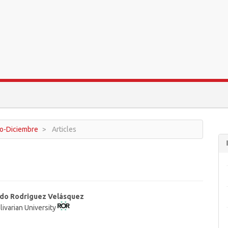
ro-Diciembre
Articles
ndo Rodriguez Velásquez
livarian University
t