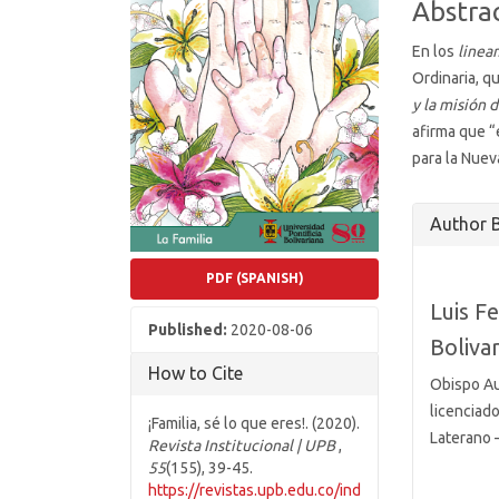
Abstra
En los
linea
Ordinaria, q
y la misión 
afirma que “
para la Nuev
Article
Author 
Details
PDF (SPANISH)
Luis F
Published:
2020-08-06
Bolivar
How to Cite
Obispo Aux
licenciad
¡Familia, sé lo que eres!. (2020).
Laterano 
Revista Institucional | UPB
,
55
(155), 39-45.
https://revistas.upb.edu.co/ind