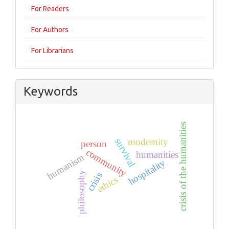
For Readers
For Authors
For Librarians
Keywords
crisis of the humanities
survival
modernity
person
community
humanities
humanism
hospitality
philosophy
crisis
ethics