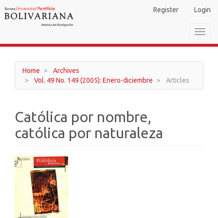
Main
Register
Login
Navigation
Main
Toggl
Content
navig
Sidebar
Home
Archives
Vol. 49 No. 149 (2005): Enero-diciembre
Articles
Católica por nombre,
católica por naturaleza
Article
Sidebar