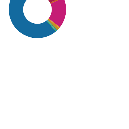
SDG16: Peace, Justice and
strong institutions (61%)
SDG10: Reduced inequalities
(17%)
SDG1: No poverty (6%)