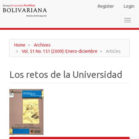
Main
Register
Login
Navigation
Main
Toggl
Content
navig
Sidebar
Home
Archives
Vol. 51 No. 151 (2009): Enero-diciembre
Articles
Los retos de la Universidad
Article
Sidebar