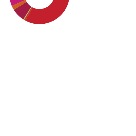
SDG4: Quality Education
(54%)
SDG10: Reduced inequalities
(19%)
SDG16: Peace, Justice and
strong institutions (10%)