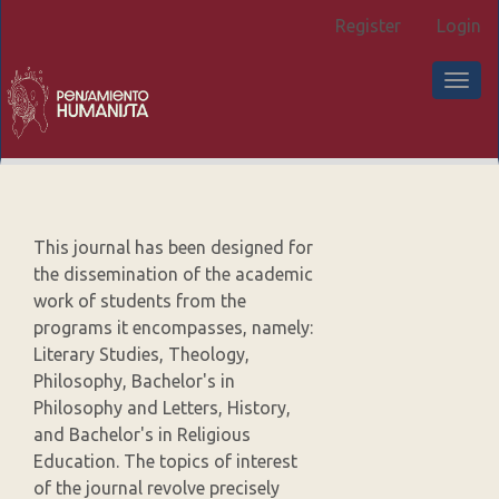
Main
Register
Login
Navigation
Main
TOG
Content
NAV
Sidebar
This journal has been designed for
the dissemination of the academic
work of students from the
programs it encompasses, namely:
Literary Studies, Theology,
Philosophy, Bachelor's in
Philosophy and Letters, History,
and Bachelor's in Religious
Education. The topics of interest
of the journal revolve precisely