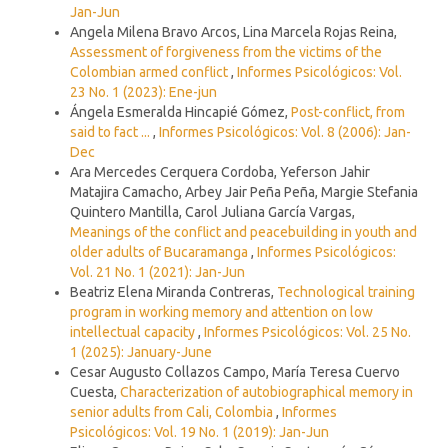
Jan-Jun
Angela Milena Bravo Arcos, Lina Marcela Rojas Reina,
Assessment of forgiveness from the victims of the
Colombian armed conflict
,
Informes Psicológicos: Vol.
23 No. 1 (2023): Ene-jun
Ángela Esmeralda Hincapié Gómez,
Post-conflict, from
said to fact ...
,
Informes Psicológicos: Vol. 8 (2006): Jan-
Dec
Ara Mercedes Cerquera Cordoba, Yeferson Jahir
Matajira Camacho, Arbey Jair Peña Peña, Margie Stefania
Quintero Mantilla, Carol Juliana García Vargas,
Meanings of the conflict and peacebuilding in youth and
older adults of Bucaramanga
,
Informes Psicológicos:
Vol. 21 No. 1 (2021): Jan-Jun
Beatriz Elena Miranda Contreras,
Technological training
program in working memory and attention on low
intellectual capacity
,
Informes Psicológicos: Vol. 25 No.
1 (2025): January-June
Cesar Augusto Collazos Campo, María Teresa Cuervo
Cuesta,
Characterization of autobiographical memory in
senior adults from Cali, Colombia
,
Informes
Psicológicos: Vol. 19 No. 1 (2019): Jan-Jun