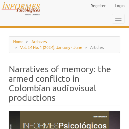
Main
Register
Login
Navigation
Main
Toggl
Content
navig
Sidebar
Home
Archives
Vol. 24 No. 1 (2024): January - June
Articles
Narratives of memory: the
armed conflicto in
Colombian audiovisual
productions
Article
Sidebar