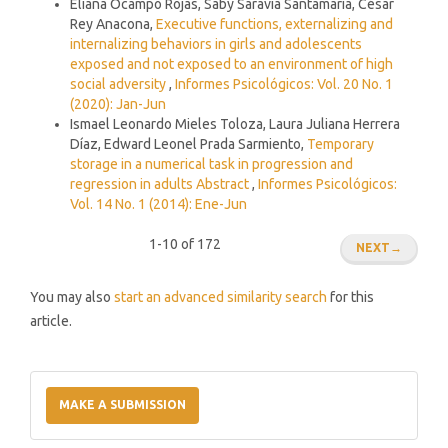
Eliana Ocampo Rojas, Saby Saravia Santamaría, César
Rey Anacona,
Executive functions, externalizing and
internalizing behaviors in girls and adolescents
exposed and not exposed to an environment of high
social adversity
,
Informes Psicológicos: Vol. 20 No. 1
(2020): Jan-Jun
Ismael Leonardo Mieles Toloza, Laura Juliana Herrera
Díaz, Edward Leonel Prada Sarmiento,
Temporary
storage in a numerical task in progression and
regression in adults Abstract
,
Informes Psicológicos:
Vol. 14 No. 1 (2014): Ene-Jun
1-10 of 172
NEXT
→
You may also
start an advanced similarity search
for this
article.
Make
a
MAKE A SUBMISSION
Submission