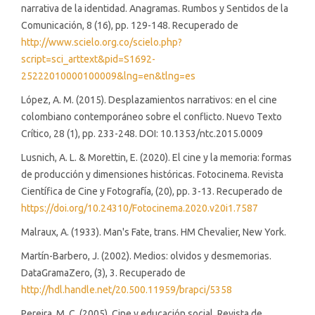
narrativa de la identidad. Anagramas. Rumbos y Sentidos de la
Comunicación, 8 (16), pp. 129-148. Recuperado de
http://www.scielo.org.co/scielo.php?
script=sci_arttext&pid=S1692-
25222010000100009&lng=en&tlng=es
López, A. M. (2015). Desplazamientos narrativos: en el cine
colombiano contemporáneo sobre el conflicto. Nuevo Texto
Crítico, 28 (1), pp. 233-248. DOI: 10.1353/ntc.2015.0009
Lusnich, A. L. & Morettin, E. (2020). El cine y la memoria: formas
de producción y dimensiones históricas. Fotocinema. Revista
Científica de Cine y Fotografía, (20), pp. 3-13. Recuperado de
https://doi.org/10.24310/Fotocinema.2020.v20i1.7587
Malraux, A. (1933). Man's Fate, trans. HM Chevalier, New York.
Martín-Barbero, J. (2002). Medios: olvidos y desmemorias.
DataGramaZero, (3), 3. Recuperado de
http://hdl.handle.net/20.500.11959/brapci/5358
Pereira, M. C. (2005). Cine y educación social. Revista de