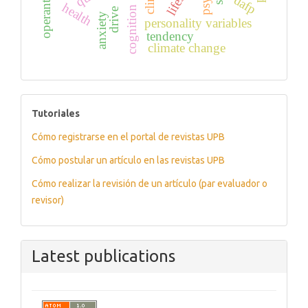
clinic
dafp
health
cognition
drive
anxiety
personality variables
tendency
climate change
tutoriales
Tutoriales
Cómo registrarse en el portal de revistas UPB
Cómo postular un artículo en las revistas UPB
Cómo realizar la revisión de un artículo (par evaluador o
revisor)
Latest publications