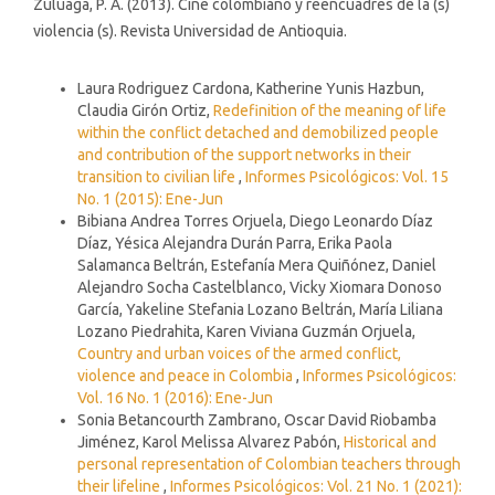
Zuluaga, P. A. (2013). Cine colombiano y reencuadres de la (s)
violencia (s). Revista Universidad de Antioquia.
Similar Articles
Laura Rodriguez Cardona, Katherine Yunis Hazbun,
Claudia Girón Ortiz,
Redefinition of the meaning of life
within the conflict detached and demobilized people
and contribution of the support networks in their
transition to civilian life
,
Informes Psicológicos: Vol. 15
No. 1 (2015): Ene-Jun
Bibiana Andrea Torres Orjuela, Diego Leonardo Díaz
Díaz, Yésica Alejandra Durán Parra, Erika Paola
Salamanca Beltrán, Estefanía Mera Quiñónez, Daniel
Alejandro Socha Castelblanco, Vicky Xiomara Donoso
García, Yakeline Stefania Lozano Beltrán, María Liliana
Lozano Piedrahita, Karen Viviana Guzmán Orjuela,
Country and urban voices of the armed conflict,
violence and peace in Colombia
,
Informes Psicológicos:
Vol. 16 No. 1 (2016): Ene-Jun
Sonia Betancourth Zambrano, Oscar David Riobamba
Jiménez, Karol Melissa Alvarez Pabón,
Historical and
personal representation of Colombian teachers through
their lifeline
,
Informes Psicológicos: Vol. 21 No. 1 (2021):