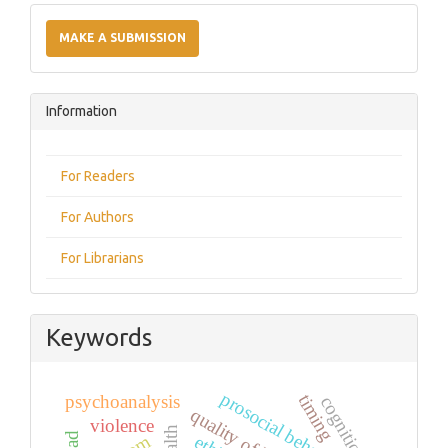
Make
a
MAKE A SUBMISSION
Submission
Information
For Readers
For Authors
For Librarians
Keywords
prosocial behavior
timing
psychoanalysis
cognition
quality of life
violence
health