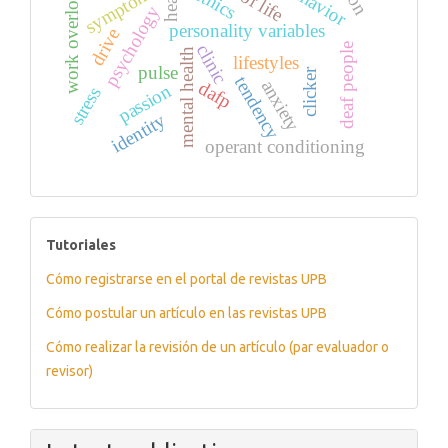
work overload
symptom
ethics
psychology
personality variables
drive
clinic
deaf people
mental health
lifestyles
pulse
clicker
tendency
anxiety
dafp
passion
stress
identity
operant conditioning
tutoriales
Tutoriales
Cómo registrarse en el portal de revistas UPB
Cómo postular un artículo en las revistas UPB
Cómo realizar la revisión de un artículo (par evaluador o
revisor)