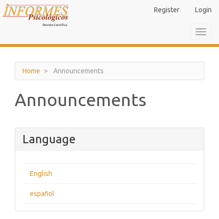
Main
Register
Login
Navigation
Main
Toggl
Content
navig
Sidebar
Home
Announcements
Announcements
Language
English
español