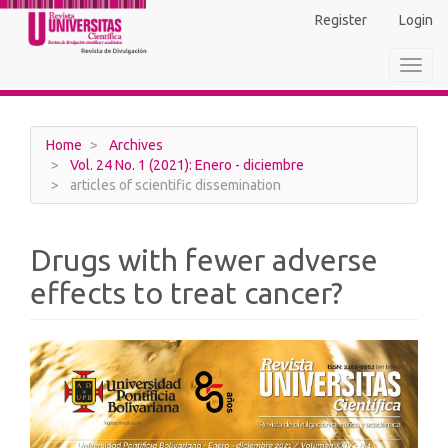
Main
Register
Login
Navigation
Main
Toggl
Content
navig
Sidebar
Home
Archives
Vol. 24 No. 1 (2021): Enero - diciembre
articles of scientific dissemination
Drugs with fewer adverse
effects to treat cancer?
Article
Sidebar