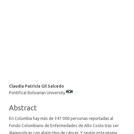
SDG3: Good health and well-
being (63%)
SDG9: Industry, innovation
and infrastructure (10%)
SDG10: Reduced inequalities
(8%)
Main
Claudia Patricia Gil Salcedo
Pontifical Bolivarian University
Article
Content
Abstract
En Colombia hay más de 347 000 personas reportadas al
Fondo Colombiano de Enfermedades de Alto Costo tras ser
diagnosticas con algún tipo de cáncer. Y según esta misma