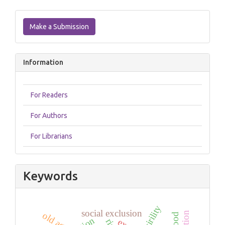
Make
a
Make a Submission
Submission
Information
For Readers
For Authors
For Librarians
Keywords
virility
social exclusion
old age