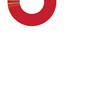
SDG4: Quality Education
(69%)
SDG16: Peace, Justice and
strong institutions (12%)
SDG10: Reduced inequalities
(10%)