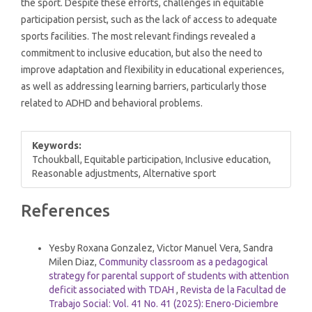
the sport. Despite these efforts, challenges in equitable
participation persist, such as the lack of access to adequate
sports facilities. The most relevant findings revealed a
commitment to inclusive education, but also the need to
improve adaptation and flexibility in educational experiences,
as well as addressing learning barriers, particularly those
related to ADHD and behavioral problems.
Keywords:
Tchoukball, Equitable participation, Inclusive education,
Reasonable adjustments, Alternative sport
Article
References
Details
Similar Articles
Yesby Roxana Gonzalez, Victor Manuel Vera, Sandra
Milen Diaz,
Community classroom as a pedagogical
strategy for parental support of students with attention
deficit associated with TDAH
,
Revista de la Facultad de
Trabajo Social: Vol. 41 No. 41 (2025): Enero-Diciembre