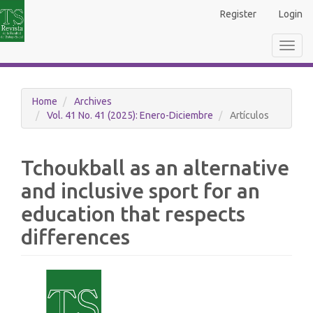
Main
Register
Login
Navigation
Main
Toggl
Content
navig
Sidebar
Home
Archives
Vol. 41 No. 41 (2025): Enero-Diciembre
Artículos
Tchoukball as an alternative
and inclusive sport for an
education that respects
differences
Article
Sidebar