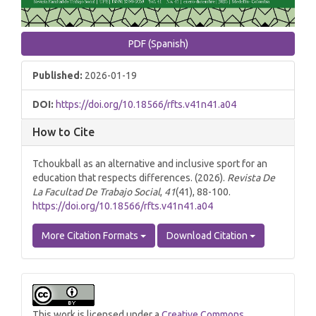
PDF (Spanish)
Published:
2026-01-19
DOI:
https://doi.org/10.18566/rfts.v41n41.a04
How to Cite
Tchoukball as an alternative and inclusive sport for an
education that respects differences. (2026).
Revista De
La Facultad De Trabajo Social
,
41
(41), 88-100.
https://doi.org/10.18566/rfts.v41n41.a04
More Citation Formats
Download Citation
This work is licensed under a
Creative Commons