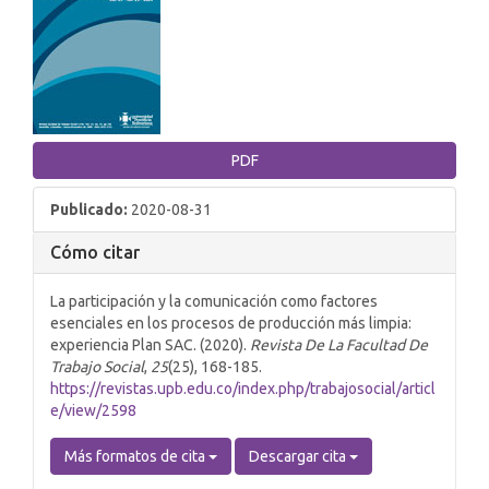
lateral
del
artículo
PDF
Publicado:
2020-08-31
Cómo citar
La participación y la comunicación como factores
esenciales en los procesos de producción más limpia:
experiencia Plan SAC. (2020).
Revista De La Facultad De
Trabajo Social
,
25
(25), 168-185.
https://revistas.upb.edu.co/index.php/trabajosocial/articl
e/view/2598
Más formatos de cita
Descargar cita