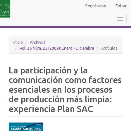
Navegación
Registrarse
Entrar
principal
Contenido
Toggl
principal
navig
Barra
lateral
Inicio
Archivos
Vol. 25 Núm. 25 (2009): Enero - Diciembre
Artículos
La participación y la
comunicación como factores
esenciales en los procesos
de producción más limpia:
experiencia Plan SAC
Barra