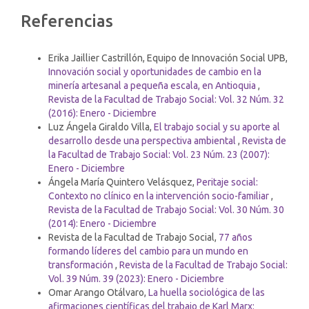
Detalles
Referencias
del
Artículos similares
artículo
Erika Jaillier Castrillón, Equipo de Innovación Social UPB,
Innovación social y oportunidades de cambio en la
minería artesanal a pequeña escala, en Antioquia
,
Revista de la Facultad de Trabajo Social: Vol. 32 Núm. 32
(2016): Enero - Diciembre
Luz Ángela Giraldo Villa,
El trabajo social y su aporte al
desarrollo desde una perspectiva ambiental
,
Revista de
la Facultad de Trabajo Social: Vol. 23 Núm. 23 (2007):
Enero - Diciembre
Ángela María Quintero Velásquez,
Peritaje social:
Contexto no clínico en la intervención socio-familiar
,
Revista de la Facultad de Trabajo Social: Vol. 30 Núm. 30
(2014): Enero - Diciembre
Revista de la Facultad de Trabajo Social,
77 años
formando líderes del cambio para un mundo en
transformación
,
Revista de la Facultad de Trabajo Social:
Vol. 39 Núm. 39 (2023): Enero - Diciembre
Omar Arango Otálvaro,
La huella sociológica de las
afirmaciones científicas del trabajo de Karl Marx: