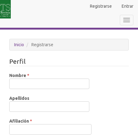
Navegación
Registrarse
Entrar
principal
Contenido
Toggl
principal
navig
Barra
lateral
Inicio
Registrarse
Perfil
Obligatorio
Nombre
*
Apellidos
Obligatorio
Afiliación
*