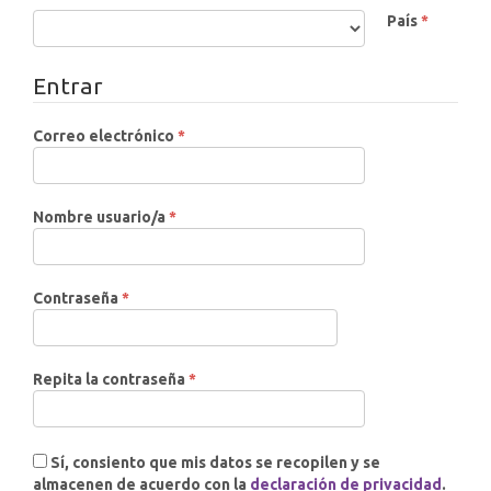
Obligato
País
*
Entrar
Obligatorio
Correo electrónico
*
Obligatorio
Nombre usuario/a
*
Obligatorio
Contraseña
*
Obligatorio
Repita la contraseña
*
Sí, consiento que mis datos se recopilen y se
almacenen de acuerdo con la
declaración de privacidad
.