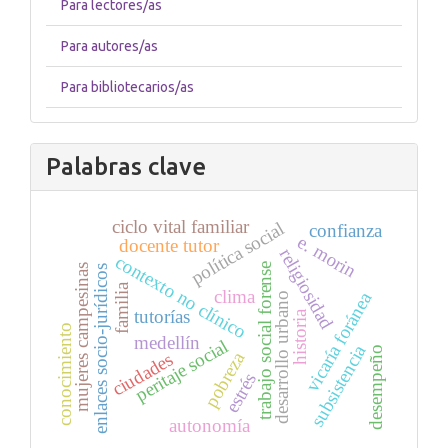
Para lectores/as
Para autores/as
Para bibliotecarios/as
Palabras clave
ciclo vital familiar
política social
confianza
e. morin
docente tutor
religiosidad
contexto no clínico
trabajo social forense
mujeres campesinas
enlaces socio-jurídicos
familia
clima
vicaría foránea
desarrollo urbano
tutorías
historia
conocimiento
medellín
peritaje social
subsistencia
desempeño
pobreza
ciudades
estrés
autonomía