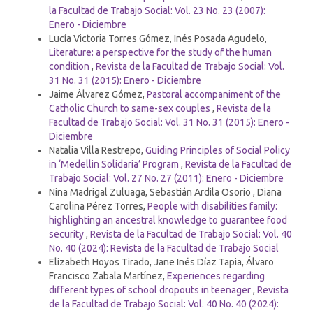
la Facultad de Trabajo Social: Vol. 23 No. 23 (2007):
Enero - Diciembre
Lucía Victoria Torres Gómez, Inés Posada Agudelo,
Literature: a perspective for the study of the human
condition
,
Revista de la Facultad de Trabajo Social: Vol.
31 No. 31 (2015): Enero - Diciembre
Jaime Álvarez Gómez,
Pastoral accompaniment of the
Catholic Church to same-sex couples
,
Revista de la
Facultad de Trabajo Social: Vol. 31 No. 31 (2015): Enero -
Diciembre
Natalia Villa Restrepo,
Guiding Principles of Social Policy
in ‘Medellin Solidaria’ Program
,
Revista de la Facultad de
Trabajo Social: Vol. 27 No. 27 (2011): Enero - Diciembre
Nina Madrigal Zuluaga, Sebastián Ardila Osorio , Diana
Carolina Pérez Torres,
People with disabilities family:
highlighting an ancestral knowledge to guarantee food
security
,
Revista de la Facultad de Trabajo Social: Vol. 40
No. 40 (2024): Revista de la Facultad de Trabajo Social
Elizabeth Hoyos Tirado, Jane Inés Díaz Tapia, Álvaro
Francisco Zabala Martínez,
Experiences regarding
different types of school dropouts in teenager
,
Revista
de la Facultad de Trabajo Social: Vol. 40 No. 40 (2024):