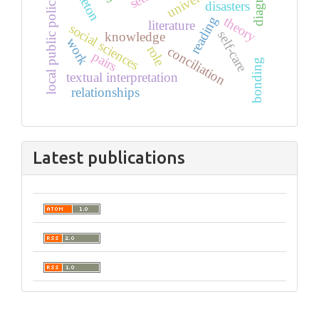
diagrams
local public policies
sets
disasters
reading
theory
literature
social sciences
self-care
knowledge
work
role
conciliation
pairs
bonding
textual interpretation
relationships
Latest publications