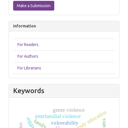
a
Make a Submission
Submission
Information
For Readers
For Authors
For Librarians
Keywords
genre violence
university education
interfamilial violence
reggaeton
family
vulnerability