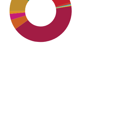
SDG8: Decent work and
economic growth (43%)
SDG4: Quality Education
(13%)
SDG16: Peace, Justice and
strong institutions (11%)