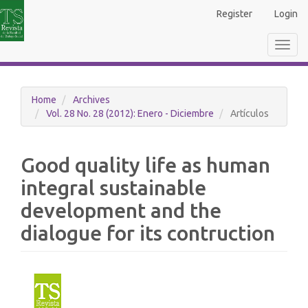
Main
Register
Login
Navigation
Main
Toggl
Content
navig
Sidebar
Home
Archives
Vol. 28 No. 28 (2012): Enero - Diciembre
Artículos
Good quality life as human
integral sustainable
development and the
dialogue for its contruction
Article
Sidebar