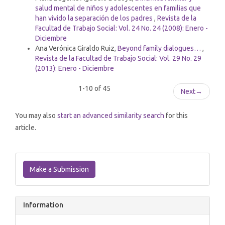
salud mental de niños y adolescentes en familias que
han vivido la separación de los padres
,
Revista de la
Facultad de Trabajo Social: Vol. 24 No. 24 (2008): Enero -
Diciembre
Ana Verónica Giraldo Ruiz,
Beyond family dialogues…
,
Revista de la Facultad de Trabajo Social: Vol. 29 No. 29
(2013): Enero - Diciembre
1-10 of 45
Next
→
You may also
start an advanced similarity search
for this
article.
Make
a
Make a Submission
Submission
Information