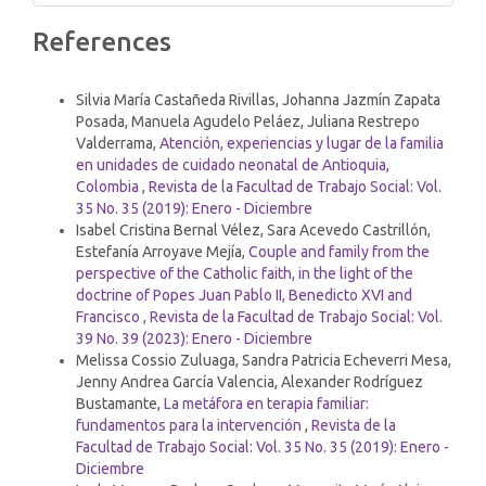
Article
References
Details
Similar Articles
Silvia María Castañeda Rivillas, Johanna Jazmín Zapata
Posada, Manuela Agudelo Peláez, Juliana Restrepo
Valderrama,
Atención, experiencias y lugar de la familia
en unidades de cuidado neonatal de Antioquia,
Colombia
,
Revista de la Facultad de Trabajo Social: Vol.
35 No. 35 (2019): Enero - Diciembre
Isabel Cristina Bernal Vélez, Sara Acevedo Castrillón,
Estefanía Arroyave Mejía,
Couple and family from the
perspective of the Catholic faith, in the light of the
doctrine of Popes Juan Pablo II, Benedicto XVI and
Francisco
,
Revista de la Facultad de Trabajo Social: Vol.
39 No. 39 (2023): Enero - Diciembre
Melissa Cossio Zuluaga, Sandra Patricia Echeverri Mesa,
Jenny Andrea García Valencia, Alexander Rodríguez
Bustamante,
La metáfora en terapia familiar:
fundamentos para la intervención
,
Revista de la
Facultad de Trabajo Social: Vol. 35 No. 35 (2019): Enero -
Diciembre