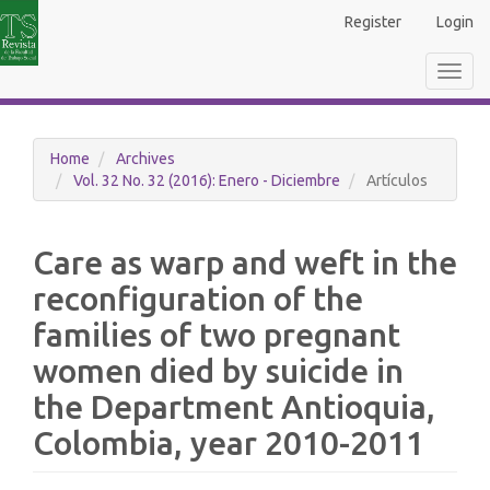
Main
Register
Login
Navigation
Main
Toggl
Content
navig
Sidebar
Home
Archives
Vol. 32 No. 32 (2016): Enero - Diciembre
Artículos
Care as warp and weft in the
reconfiguration of the
families of two pregnant
women died by suicide in
the Department Antioquia,
Colombia, year 2010-2011