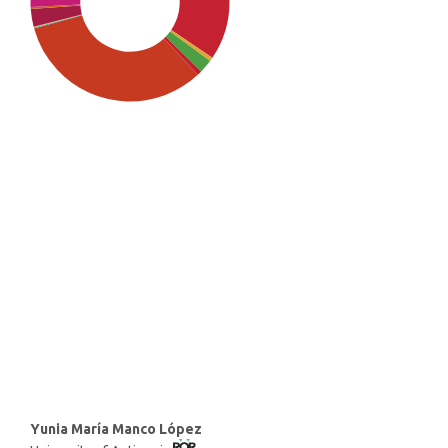
SDG1: No poverty (34%)
SDG5: Gender equality (33%)
SDG10: Reduced inequalities
(18%)
Main
Yunia María Manco López