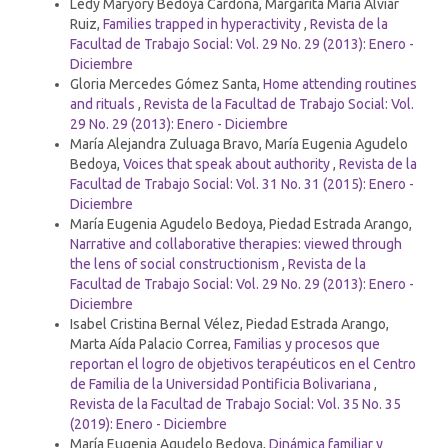
Ledy Maryory Bedoya Cardona, Margarita María Alviar
Ruiz,
Families trapped in hyperactivity
,
Revista de la
Facultad de Trabajo Social: Vol. 29 No. 29 (2013): Enero -
Diciembre
Gloria Mercedes Gómez Santa,
Home attending routines
and rituals
,
Revista de la Facultad de Trabajo Social: Vol.
29 No. 29 (2013): Enero - Diciembre
María Alejandra Zuluaga Bravo, María Eugenia Agudelo
Bedoya,
Voices that speak about authority
,
Revista de la
Facultad de Trabajo Social: Vol. 31 No. 31 (2015): Enero -
Diciembre
María Eugenia Agudelo Bedoya, Piedad Estrada Arango,
Narrative and collaborative therapies: viewed through
the lens of social constructionism
,
Revista de la
Facultad de Trabajo Social: Vol. 29 No. 29 (2013): Enero -
Diciembre
Isabel Cristina Bernal Vélez, Piedad Estrada Arango,
Marta Aída Palacio Correa,
Familias y procesos que
reportan el logro de objetivos terapéuticos en el Centro
de Familia de la Universidad Pontificia Bolivariana
,
Revista de la Facultad de Trabajo Social: Vol. 35 No. 35
(2019): Enero - Diciembre
María Eugenia Agudelo Bedoya,
Dinámica familiar y