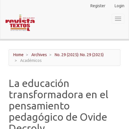
Main
Register
Login
Navigation
Main
Toggl
Content
naviga
Sidebar
Home
Archives
No. 29 (2025): No. 29 (2025)
Académicos
La educación
transformadora en el
pensamiento
pedagógico de Ovide
Decroly