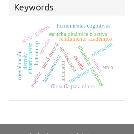
Keywords
textos gráficos
herramientas cognitivas
escucha dinámica o activa
rendimiento académico
escucha
educación
bottom-up
salud mental
elizardo pérez
dinámicas familiares
adolescencia
coevaluación
decroly
latinoamérica
escuela
cultura
inclusión
etnia
top-down
angosta
filosofía para niños