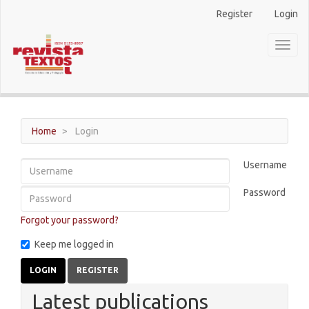
Main
Register
Login
Navigation
Main
Toggl
Content
naviga
Sidebar
Home
Login
Username
Password
Forgot your password?
Keep me logged in
LOGIN
REGISTER
Latest publications