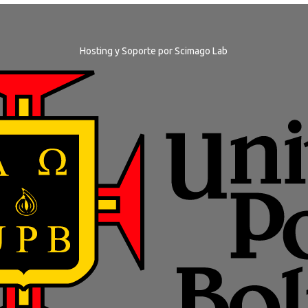
Hosting y Soporte por
Scimago Lab