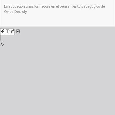
Return
La educación transformadora en el pensamiento pedagógico de
to
Ovide Decroly
Issue
Details
Do
Do
PD