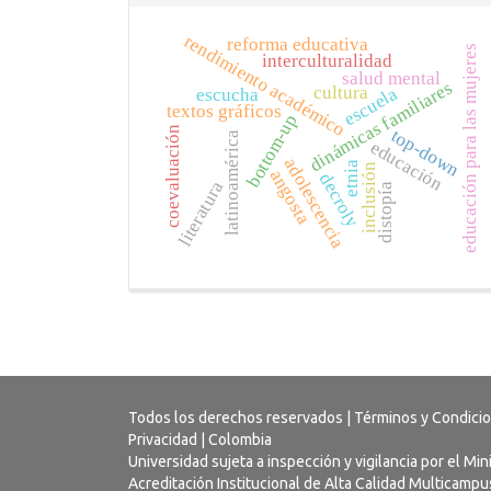
rendimiento académico
reforma educativa
educación para las mujeres
interculturalidad
salud mental
dinámicas familiares
cultura
escuela
escucha
textos gráficos
bottom-up
coevaluación
top-down
latinoamérica
educación
adolescencia
etnia
inclusión
angosta
decroly
literatura
distopía
Todos los derechos reservados |
Términos y Condici
Privacidad
| Colombia
Universidad sujeta a inspección y vigilancia por el Mi
Acreditación Institucional de Alta Calidad Multicamp