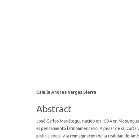
SDG16: Peace, Justice and
strong institutions (85%)
SDG10: Reduced inequalities
(6%)
SDG1: No poverty (2%)
Main
Camila Andrea Vargas Sierra
Article
Abstract
Content
José Carlos Mariátegui, nacido en 1894 en Moquegua, 
el pensamiento latinoamericano. A pesar de su corta 
justicia social y la reimaginación de la realidad de Am