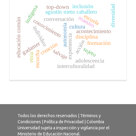
inclusión
top-down
diversidad
indígena
agustín nieto caballero
escuela
maestro
conversación
educación común
conocimiento
autonomía
cultura
individuo
acontecimiento
experiencia
disciplina
acción
formación
gadamer
creación
sujeto
salvaje
escucha
etnia
adolescencia
interculturalidad
Todos los derechos reservados |
Términos y
Condiciones
|
Política de Privacidad
| Colombia
Universidad sujeta a inspección y vigilancia por el
Ministerio de Educación Nacional.