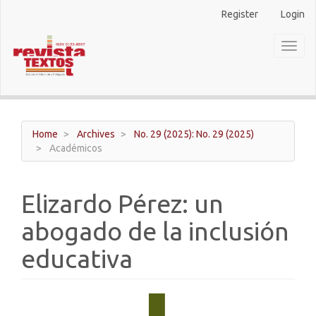
Main
Register
Login
Navigation
Main
Toggl
Content
naviga
Sidebar
Home
Archives
No. 29 (2025): No. 29 (2025)
Académicos
Elizardo Pérez: un
abogado de la inclusión
educativa
Article