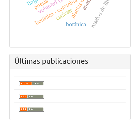
reseñas de libros
botánica - colombia
carácter
botánica
Últimas publicaciones