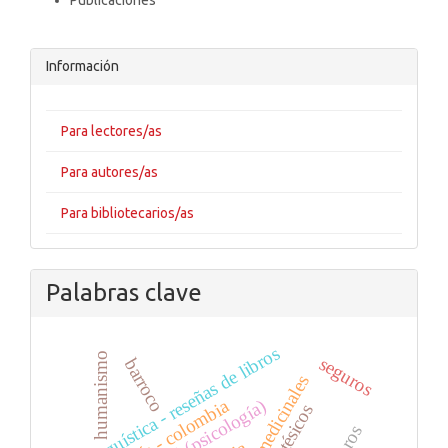
Publicaciones
Información
Para lectores/as
Para autores/as
Para bibliotecarios/as
Palabras clave
linguística - reseñas de libros
humanismo
seguros
barroco
plantas medicinales
poesía - colombia
voluntad (psicología)
anestésicos