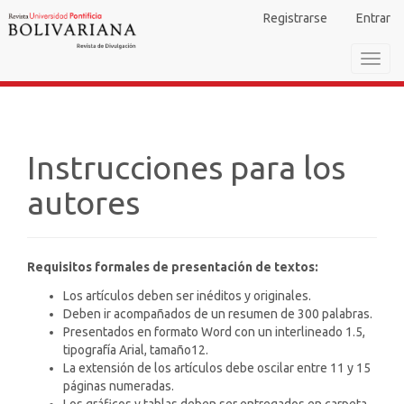
Navegación
Registrarse
Entrar
principal
Contenido
Toggl
principal
navig
Barra
lateral
Instrucciones para los
autores
Requisitos formales de presentación de textos:
Los artículos deben ser inéditos y originales.
Deben ir acompañados de un resumen de 300 palabras.
Presentados en formato Word con un interlineado 1.5,
tipografía Arial, tamaño12.
La extensión de los artículos debe oscilar entre 11 y 15
páginas numeradas.