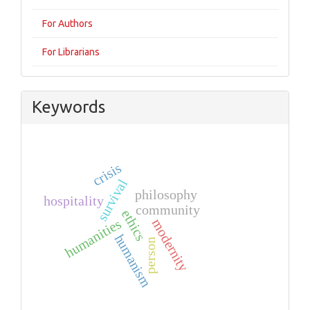
For Authors
For Librarians
Keywords
crisis
survival
philosophy
hospitality
community
ethics
humanities
modernity
humanism
person