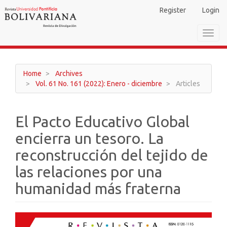
Main
Register
Login
Navigation
Main
Toggl
Content
navig
Sidebar
Home
Archives
Vol. 61 No. 161 (2022): Enero - diciembre
Articles
El Pacto Educativo Global
encierra un tesoro. La
reconstrucción del tejido de
las relaciones por una
humanidad más fraterna
Article