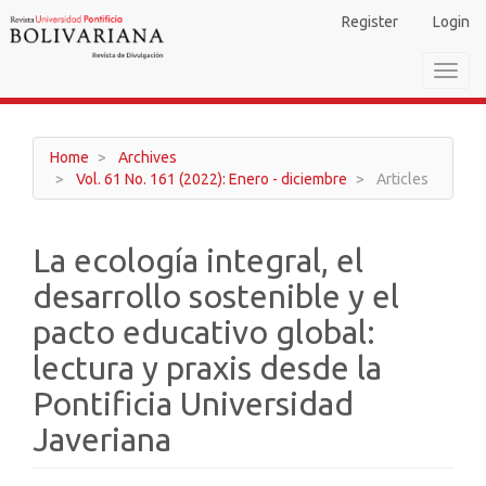
Main
Register
Login
Navigation
Main
Toggl
Content
navig
Sidebar
Home
Archives
Vol. 61 No. 161 (2022): Enero - diciembre
Articles
La ecología integral, el
desarrollo sostenible y el
pacto educativo global:
lectura y praxis desde la
Pontificia Universidad
Javeriana