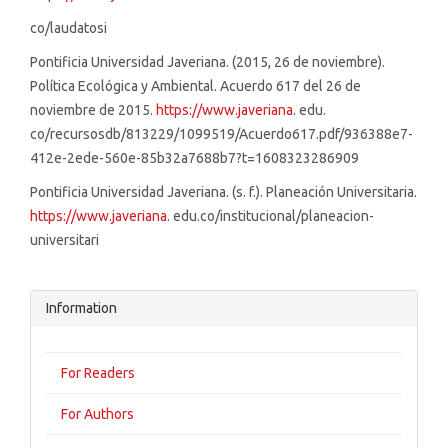
co/laudatosi
Pontificia Universidad Javeriana. (2015, 26 de noviembre).
Política Ecológica y Ambiental. Acuerdo 617 del 26 de
noviembre de 2015.
https://www.javeriana
. edu.
co/recursosdb/813229/1099519/Acuerdo617.pdf/936388e7-
412e-2ede-560e-85b32a7688b7?t=1608323286909
Pontificia Universidad Javeriana. (s. f.). Planeación Universitaria.
https://www.javeriana
. edu.co/institucional/planeacion-
universitari
Information
For Readers
For Authors