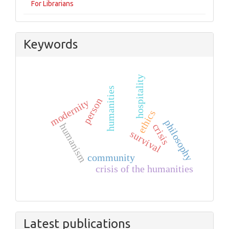
For Librarians
Keywords
hospitality
humanities
person
modernity
ethics
philosophy
humanism
crisis
survival
community
crisis of the humanities
Latest publications