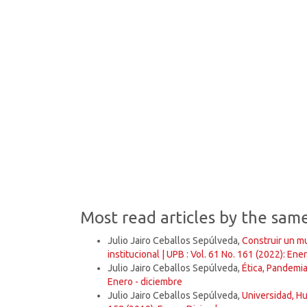
SDG16: Peace, Justice and
strong institutions (62%)
SDG4: Quality Education
(14%)
SDG10: Reduced inequalities
(11%)
Most read articles by the sam
Julio Jairo Ceballos Sepúlveda,
Construir un m
institucional | UPB : Vol. 61 No. 161 (2022): Ene
Julio Jairo Ceballos Sepúlveda,
Ética, Pandemi
Enero - diciembre
Julio Jairo Ceballos Sepúlveda,
Universidad, H