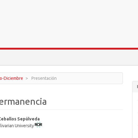
ro-Diciembre
Presentación
 permanencia
 Ceballos Sepúlveda
livarian University
t