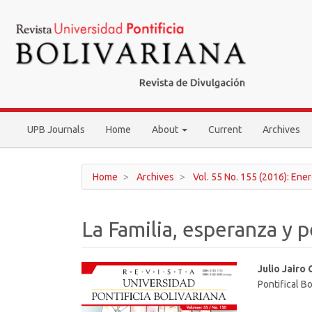
Main
Navigation
Main
Content
Sidebar
UPB Journals
Home
About
Current
Archives
Home
Archives
Vol. 55 No. 155 (2016): Ene
La Familia, esperanza y
Article
Main
Julio Jairo
Pontifical Bo
Sidebar
Article
Conten