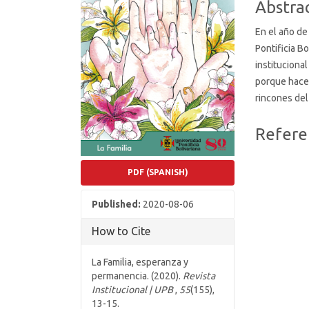
Abstra
En el año de
Pontificia B
instituciona
porque hace 
rincones del
Article
Refere
Details
PDF (SPANISH)
Published:
2020-08-06
How to Cite
La Familia, esperanza y
permanencia. (2020).
Revista
Institucional | UPB
,
55
(155),
13-15.