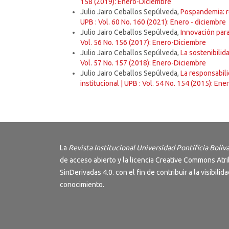
158 (2019): Enero-Diciembre
Julio Jairo Ceballos Sepúlveda,
Pospandemia: re
UPB : Vol. 60 No. 160 (2021): Enero - diciembre
Julio Jairo Ceballos Sepúlveda,
Innovación par
Vol. 56 No. 156 (2017): Enero-Diciembre
Julio Jairo Ceballos Sepúlveda,
La sostenibili
Vol. 57 No. 157 (2018): Enero-Diciembre
Julio Jairo Ceballos Sepúlveda,
La responsabili
institucional | UPB : Vol. 54 No. 154 (2015): En
La
Revista Institucional Universidad Pontificia Boliv
de acceso abierto y la licencia
Creative Commons Atri
SinDerivadas 4.0
. con el fin de contribuir a la visibilid
conocimiento.