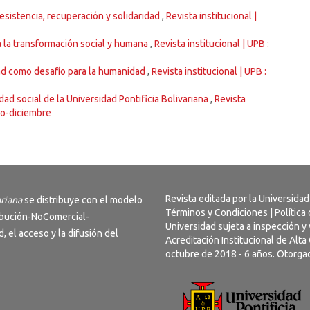
sistencia, recuperación y solidaridad
,
Revista institucional |
a la transformación social y humana
,
Revista institucional | UPB :
dad como desafío para la humanidad
,
Revista institucional | UPB :
dad social de la Universidad Pontificia Bolivariana
,
Revista
ero-diciembre
Revista editada por la Universidad
ariana
se distribuye con el modelo
Términos y Condiciones
|
Política
bución-NoComercial-
Universidad sujeta a inspección y 
ad, el acceso y la difusión del
Acreditación Institucional de Alt
octubre de 2018 - 6 años. Otorgad