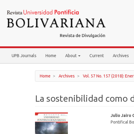
Main
Navigation
Main
Content
Sidebar
UPB Journals
Home
About
Current
Archives
Home
Archives
Vol. 57 No. 157 (2018): Ene
La sostenibilidad como 
Article
Main
Julio Jairo
Pontifical Bo
Sidebar
Article
Conten