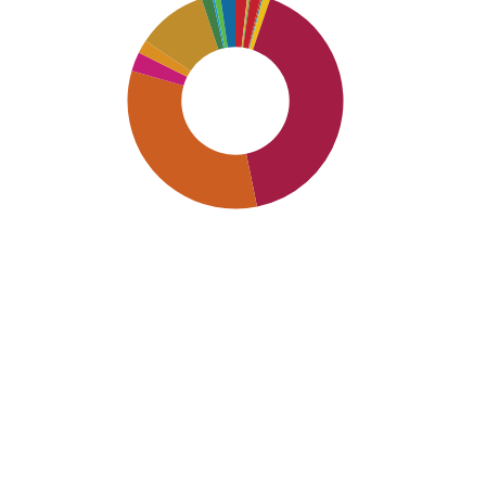
SDG8: Decent work and
economic growth (42%)
SDG9: Industry, innovation
and infrastructure (33%)