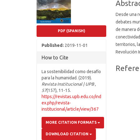
Abstra
Desde una re
debates mun
de manera dec
PDF (SPANISH)
conectividad
territorios, 
Published:
2019-11-01
Revolución In
How to Cite
Article
Refere
La sostenibilidad como desafío
Details
para la humanidad. (2019).
Revista Institucional | UPB
,
57
(157), 11-15.
https://revistas.upb.edu.co/ind
ex.php/revista-
institucional/article/view/367
MORE CITATION FORMATS
DOWNLOAD CITATION