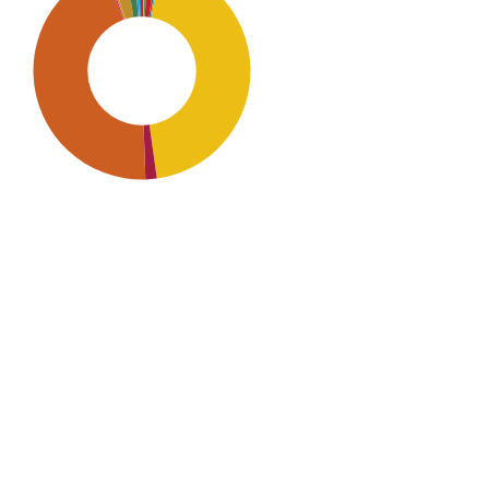
SDG7: Affordable and clean
energy (45%)
SDG9: Industry, innovation
and infrastructure (45%)
SDG12: Responsible