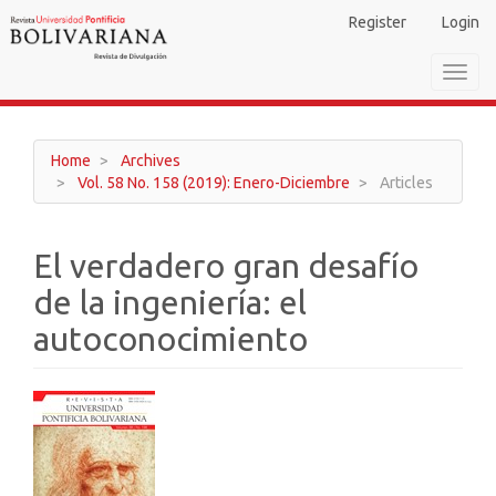
Main
Register
Login
Navigation
Main
Toggl
Content
navig
Sidebar
Home
Archives
Vol. 58 No. 158 (2019): Enero-Diciembre
Articles
El verdadero gran desafío
de la ingeniería: el
autoconocimiento
Article
Sidebar