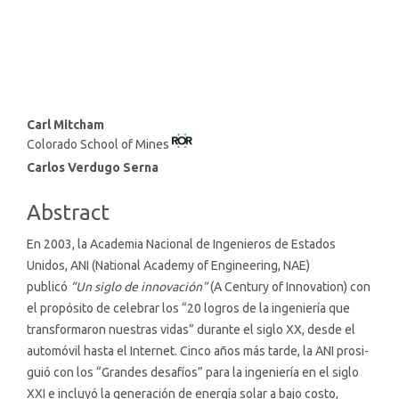
consumption and production
(2%)
Main
Carl Mitcham
Colorado School of Mines
Article
Content
Carlos Verdugo Serna
Abstract
En 2003, la Academia Nacional de Ingenieros de Estados
Unidos, ANI (National Academy of Engineering, NAE)
publicó
“Un siglo de innovación”
(A Century of Innovation) con
el propósito de celebrar los “20 logros de la ingeniería que
transformaron nuestras vidas” durante el siglo XX, desde el
automóvil hasta el Internet. Cinco años más tarde, la ANI prosi­
guió con los “Grandes desafíos” para la inge­niería en el siglo
XXI e incluyó la generación de energía solar a bajo costo,