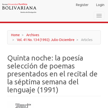
Main
Register
Login
Navigation
Main
Toggl
Content
navig
Sidebar
Home
Archives
Vol. 41 No. 134 (1992): Julio-Diciembre
Articles
Quinta noche: la poesía
selección de poemas
presentados en el recital de
la séptima semana del
lenguaje (1991)
Article