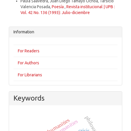
Paula Saavedra, Juan Diego Tamayo Ochoa, Tarsicio
Valencia Posada,
Poesía
,
Revista institucional | UPB :
Vol. 42 No. 136 (1993): Julio-diciembre
Information
For Readers
For Authors
For Librarians
Keywords
philosophy
humanities
crisis