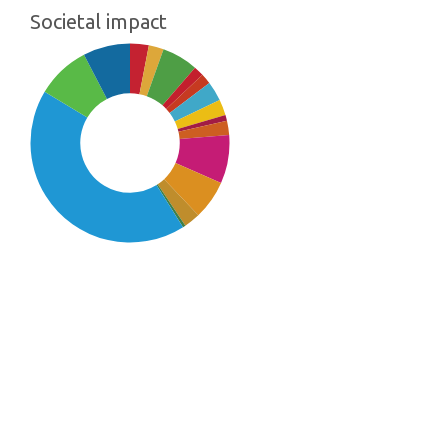
Societal impact
SDG14: Life below water
(43%)
SDG15: Life in Land (9%)