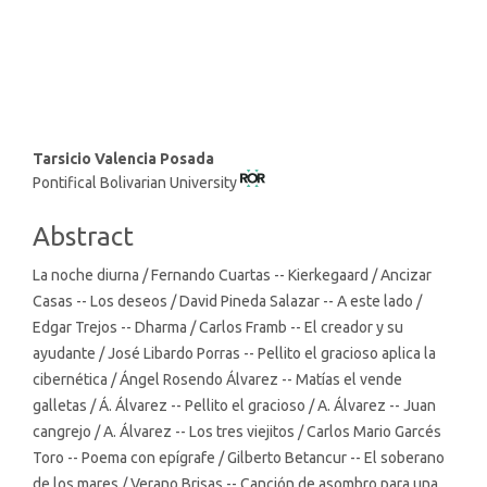
SDG10: Reduced inequalities
(8%)
Main
Tarsicio Valencia Posada
Pontifical Bolivarian University
Article
Content
Abstract
La noche diurna / Fernando Cuartas -- Kierkegaard / Ancizar
Casas -- Los deseos / David Pineda Salazar -- A este lado /
Edgar Trejos -- Dharma / Carlos Framb -- El creador y su
ayudante / José Libardo Porras -- Pellito el gracioso aplica la
cibernética / Ángel Rosendo Álvarez -- Matías el vende
galletas / Á. Álvarez -- Pellito el gracioso / A. Álvarez -- Juan
cangrejo / A. Álvarez -- Los tres viejitos / Carlos Mario Garcés
Toro -- Poema con epígrafe / Gilberto Betancur -- El soberano
de los mares / Verano Brisas -- Canción de asombro para una