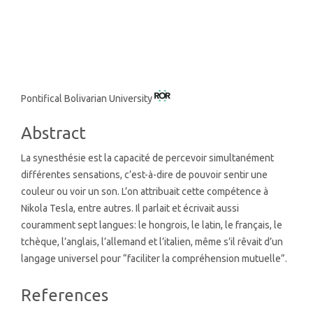
SDG3: Good health and well-
being (5%)
Main
Pontifical Bolivarian University
Article
Abstract
Content
La synesthésie est la capacité de percevoir simultanément
différentes sensations, c’est-à-dire de pouvoir sentir une
couleur ou voir un son. L’on attribuait cette compétence à
Nikola Tesla, entre autres. Il parlait et écrivait aussi
couramment sept langues: le hongrois, le latin, le français, le
tchèque, l’anglais, l’allemand et l’italien, même s’il rêvait d’un
langage universel pour “faciliter la compréhension mutuelle”.
Article
References
Details