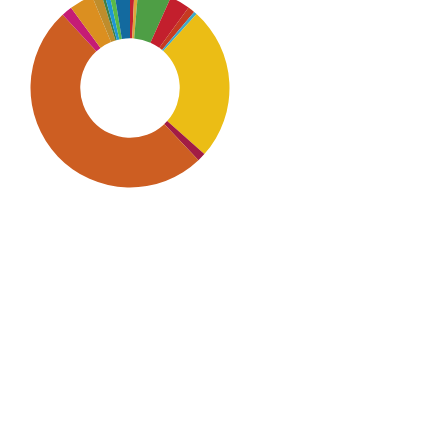
SDG9: Industry, innovation
and infrastructure (50%)
SDG7: Affordable and clean
energy (25%)