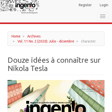
Main
Register
Login
Navigation
Main
Toggl
Content
navig
Sidebar
Home
Archives
Vol. 11 No. 2 (2020): Julio - diciembre
character
Douze idées à connaître sur
Nikola Tesla
Article
Sidebar