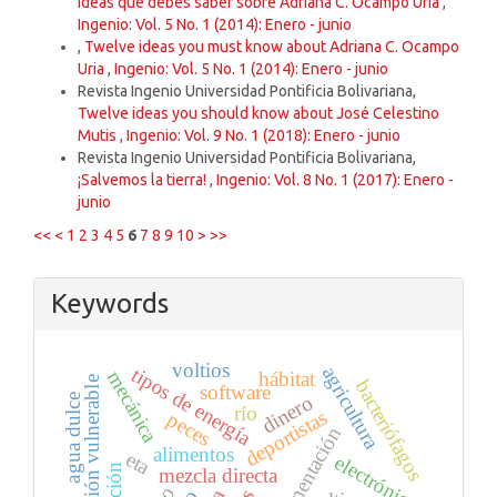
ideas que debes saber sobre Adriana C. Ocampo Uria
,
Ingenio: Vol. 5 No. 1 (2014): Enero - junio
,
Twelve ideas you must know about Adriana C. Ocampo
Uria
,
Ingenio: Vol. 5 No. 1 (2014): Enero - junio
Revista Ingenio Universidad Pontificia Bolivariana,
Twelve ideas you should know about José Celestino
Mutis
,
Ingenio: Vol. 9 No. 1 (2018): Enero - junio
Revista Ingenio Universidad Pontificia Bolivariana,
¡Salvemos la tierra!
,
Ingenio: Vol. 8 No. 1 (2017): Enero -
junio
<<
<
1
2
3
4
5
6
7
8
9
10
>
>>
Keywords
voltios
agricultura
tipos de energía
mecánica
hábitat
población vulnerable
bacteriófagos
software
dinero
agua dulce
río
deportistas
peces
alimentación
alimentos
eta
electrónica
mezcla directa