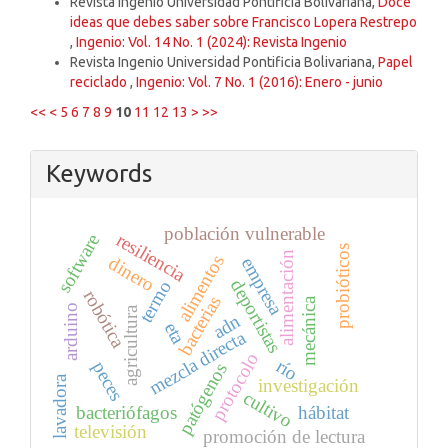
Revista Ingenio Universidad Pontificia Bolivariana,
Doce
ideas que debes saber sobre Francisco Lopera Restrepo
,
Ingenio: Vol. 14 No. 1 (2024): Revista Ingenio
Revista Ingenio Universidad Pontificia Bolivariana,
Papel
reciclado
,
Ingenio: Vol. 7 No. 1 (2016): Enero - junio
<<
<
5
6
7
8
9
10
11
12
13
>
>>
Keywords
población vulnerable
resiliencia
software
probióticos
alimentación
alimentos
dinero
empresa
deportistas
termo
robótica
bacterias
mecánica
arduino
agricultura
adn
eta
mezcla directa
protocolo
río
peces
patógenos
lavadora
investigación
cultivo
bacteriófagos
hábitat
televisión
promoción de lectura