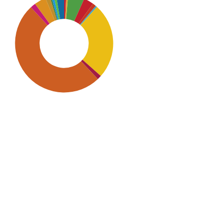
SDG9: Industry, innovation
and infrastructure (50%)
SDG7: Affordable and clean
energy (25%)