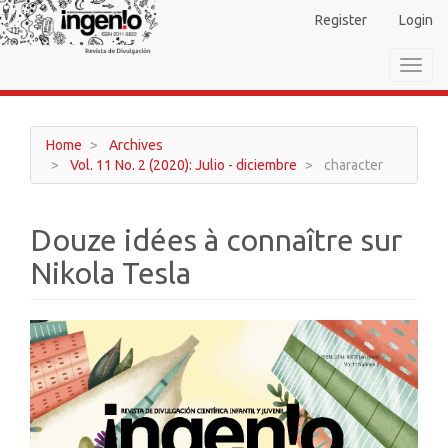
Main
Register
Login
Navigation
Main
Toggl
Content
navig
Sidebar
Home
Archives
Vol. 11 No. 2 (2020): Julio - diciembre
character
Douze idées à connaître sur
Nikola Tesla
Article
Sidebar