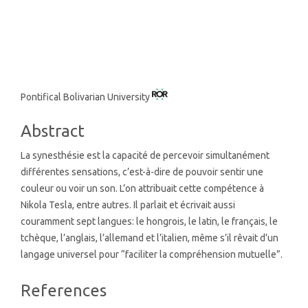
SDG3: Good health and well-
being (5%)
Main
Pontifical Bolivarian University
Article
Abstract
Content
La synesthésie est la capacité de percevoir simultanément
différentes sensations, c’est-à-dire de pouvoir sentir une
couleur ou voir un son. L’on attribuait cette compétence à
Nikola Tesla, entre autres. Il parlait et écrivait aussi
couramment sept langues: le hongrois, le latin, le français, le
tchèque, l’anglais, l’allemand et l’italien, même s’il rêvait d’un
langage universel pour “faciliter la compréhension mutuelle”.
Article
References
Details