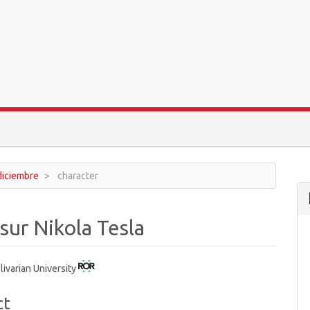
 diciembre
character
sur Nikola Tesla
livarian University
ct
t