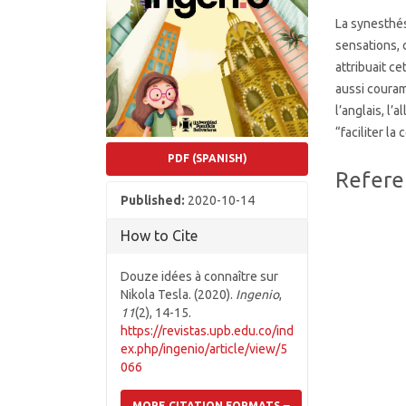
La synesthés
sensations, 
attribuait ce
aussi couram
l’anglais, l’
“faciliter l
PDF (SPANISH)
Article
Refere
Details
Published:
2020-10-14
How to Cite
Douze idées à connaître sur
Nikola Tesla. (2020).
Ingenio
,
11
(2), 14-15.
https://revistas.upb.edu.co/ind
ex.php/ingenio/article/view/5
066
MORE CITATION FORMATS