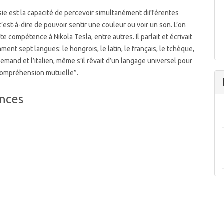
ie est la capacité de percevoir simultanément différentes
c’est-à-dire de pouvoir sentir une couleur ou voir un son. L’on
tte compétence à Nikola Tesla, entre autres. Il parlait et écrivait
ment sept langues: le hongrois, le latin, le français, le tchèque,
allemand et l’italien, même s’il rêvait d’un langage universel pour
a compréhension mutuelle”.
nces