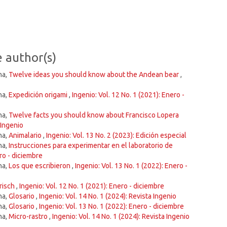
e author(s)
na,
Twelve ideas you should know about the Andean bear
,
na,
Expedición origami
,
Ingenio: Vol. 12 No. 1 (2021): Enero -
na,
Twelve facts you should know about Francisco Lopera
 Ingenio
na,
Animalario
,
Ingenio: Vol. 13 No. 2 (2023): Edición especial
na,
Instrucciones para experimentar en el laboratorio de
ero - diciembre
na,
Los que escribieron
,
Ingenio: Vol. 13 No. 1 (2022): Enero -
Frisch
,
Ingenio: Vol. 12 No. 1 (2021): Enero - diciembre
na,
Glosario
,
Ingenio: Vol. 14 No. 1 (2024): Revista Ingenio
na,
Glosario
,
Ingenio: Vol. 13 No. 1 (2022): Enero - diciembre
na,
Micro-rastro
,
Ingenio: Vol. 14 No. 1 (2024): Revista Ingenio