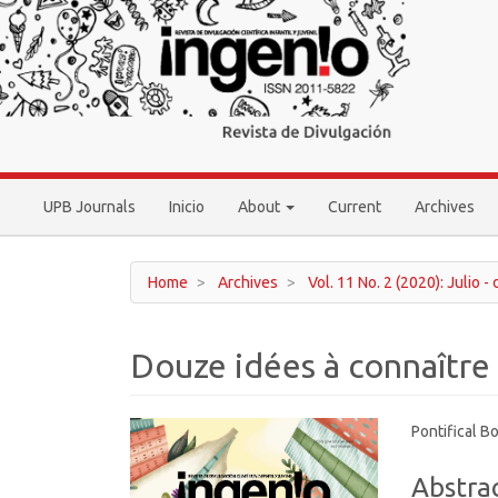
Main
Navigation
Main
Content
Sidebar
UPB Journals
Inicio
About
Current
Archives
Home
Archives
Vol. 11 No. 2 (2020): Julio -
Douze idées à connaître 
Article
Main
Pontifical Bo
Sidebar
Article
Abstra
Conten