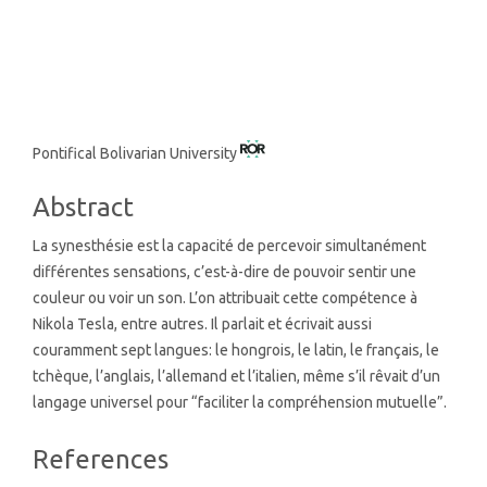
SDG3: Good health and well-
being (5%)
Main
Pontifical Bolivarian University
Article
Abstract
Content
La synesthésie est la capacité de percevoir simultanément
différentes sensations, c’est-à-dire de pouvoir sentir une
couleur ou voir un son. L’on attribuait cette compétence à
Nikola Tesla, entre autres. Il parlait et écrivait aussi
couramment sept langues: le hongrois, le latin, le français, le
tchèque, l’anglais, l’allemand et l’italien, même s’il rêvait d’un
langage universel pour “faciliter la compréhension mutuelle”.
Article
References
Details