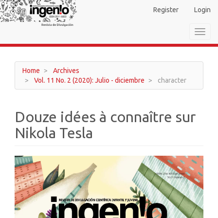
Main
Register
Login
Navigation
Main
Toggl
Content
navig
Sidebar
Home
Archives
Vol. 11 No. 2 (2020): Julio - diciembre
character
Douze idées à connaître sur
Nikola Tesla
Article
Sidebar