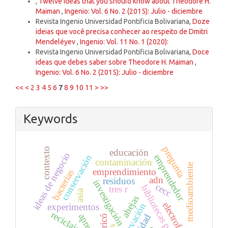
,
Twelve ideas that you should know about Theodore H.
Maiman
,
Ingenio: Vol. 6 No. 2 (2015): Julio - diciembre
Revista Ingenio Universidad Pontificia Bolivariana,
Doze
ideias que você precisa conhecer ao respeito de Dmitri
Mendeléyev
,
Ingenio: Vol. 11 No. 1 (2020):
Revista Ingenio Universidad Pontificia Bolivariana,
Doce
ideas que debes saber sobre Theodore H. Maiman
,
Ingenio: Vol. 6 No. 2 (2015): Julio - diciembre
<<
<
2
3
4
5
6
7
8
9
10
11
>
>>
Keywords
pregunta
contexto
educación
ideas de negocio
emprendedor
conservación
contaminación
medioambiente
emprendimiento
bacterias
adn
residuos
investigación
cecc
bibliotecas públicas
tres r
asia
abejas
electroforesis
observación
experimentos
reciclaje
jericó