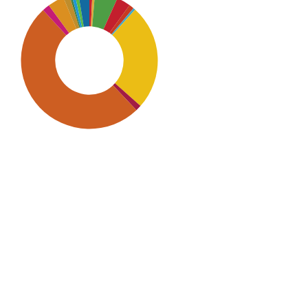
SDG9: Industry, innovation
and infrastructure (50%)
SDG7: Affordable and clean
energy (25%)