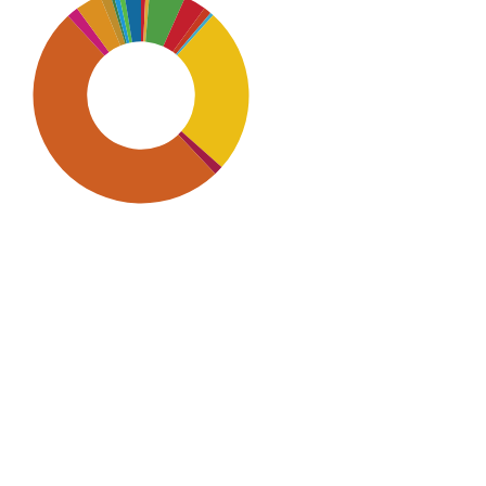
SDG9: Industry, innovation
and infrastructure (50%)
SDG7: Affordable and clean
energy (25%)