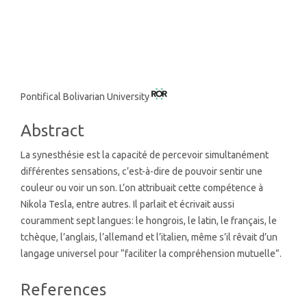
SDG3: Good health and well-
being (5%)
Main
Pontifical Bolivarian University
Article
Abstract
Content
La synesthésie est la capacité de percevoir simultanément
différentes sensations, c’est-à-dire de pouvoir sentir une
couleur ou voir un son. L’on attribuait cette compétence à
Nikola Tesla, entre autres. Il parlait et écrivait aussi
couramment sept langues: le hongrois, le latin, le français, le
tchèque, l’anglais, l’allemand et l’italien, même s’il rêvait d’un
langage universel pour “faciliter la compréhension mutuelle”.
Article
References
Details