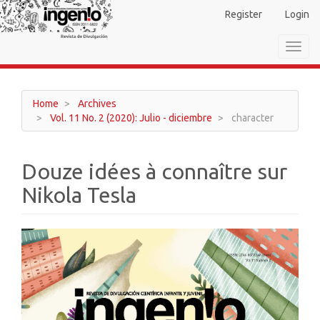
Main
Register
Login
Navigation
Main
Toggl
Content
navig
Sidebar
Home
Archives
Vol. 11 No. 2 (2020): Julio - diciembre
character
Douze idées à connaître sur
Nikola Tesla
Article
Sidebar