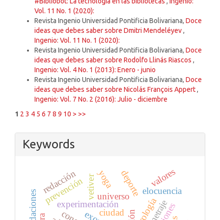
#Bibliobot: La tecnología en las bibliotecas
,
Ingenio:
Vol. 11 No. 1 (2020):
Revista Ingenio Universidad Pontificia Bolivariana,
Doce
ideas que debes saber sobre Dmitri Mendeléyev
,
Ingenio: Vol. 11 No. 1 (2020):
Revista Ingenio Universidad Pontificia Bolivariana,
Doce
ideas que debes saber sobre Rodolfo Llinás Riascos
,
Ingenio: Vol. 4 No. 1 (2013): Enero - junio
Revista Ingenio Universidad Pontificia Bolivariana,
Doce
ideas que debes saber sobre Nicolás François Appert
,
Ingenio: Vol. 7 No. 2 (2016): Julio - diciembre
1
2
3
4
5
6
7
8
9
10
>
>>
Keywords
valores
yoga
deporte
redacción
vetiver
prevención
elocuencia
inundaciones
universo
ecología
experimentación
erosiones
ciudad