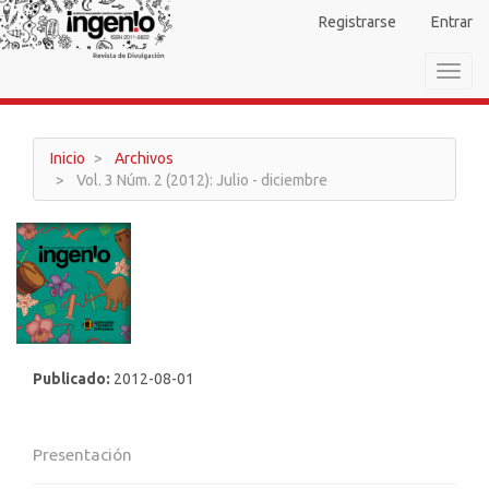
Navegación
Registrarse
Entrar
principal
Contenido
Toggl
principal
navig
Barra
lateral
Inicio
Archivos
Vol. 3 Núm. 2 (2012): Julio - diciembre
Publicado:
2012-08-01
Presentación