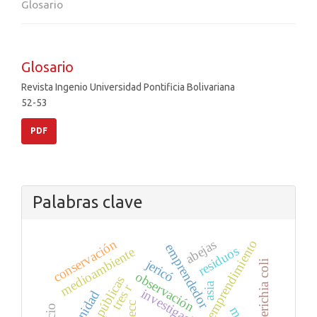
Glosario
Glosario
Revista Ingenio Universidad Pontificia Bolivariana
52-53
PDF
Palabras clave
conservación
abejas
emprendimiento
emprendedor
residuos
medioambiente
jericó
escherichia coli
observación
asia
tres r
investigación
cecc