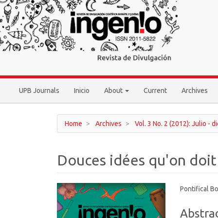
Main
Navigation
Main
Content
Sidebar
UPB Journals
Inicio
About
Current
Archives
Home
Archives
Vol. 3 No. 2 (2012): Julio - 
Douces idées qu'on doit 
Article
Main
Pontifical Bo
Sidebar
Article
Abstra
Conten