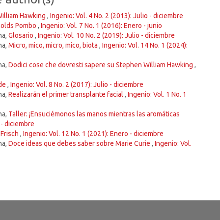
William Hawking
,
Ingenio: Vol. 4 No. 2 (2013): Julio - diciembre
ynolds Pombo
,
Ingenio: Vol. 7 No. 1 (2016): Enero - junio
na,
Glosario
,
Ingenio: Vol. 10 No. 2 (2019): Julio - diciembre
na,
Micro, mico, micro, mico, biota
,
Ingenio: Vol. 14 No. 1 (2024):
na,
Dodici cose che dovresti sapere su Stephen William Hawking
,
ede
,
Ingenio: Vol. 8 No. 2 (2017): Julio - diciembre
na,
Realizarán el primer transplante facial
,
Ingenio: Vol. 1 No. 1
na,
Taller: ¡Ensuciémonos las manos mientras las aromáticas
o - diciembre
 Frisch
,
Ingenio: Vol. 12 No. 1 (2021): Enero - diciembre
na,
Doce ideas que debes saber sobre Marie Curie
,
Ingenio: Vol.