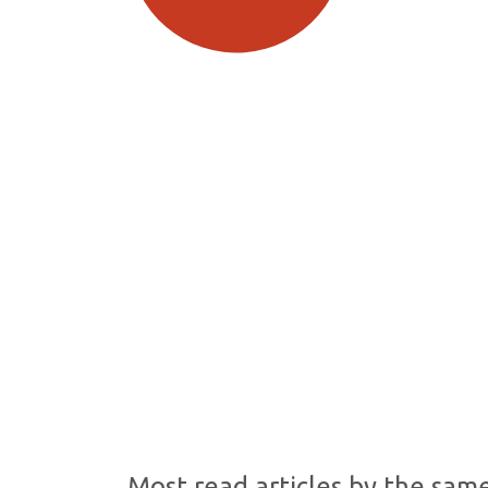
SDG5: Gender equality (75%)
SDG16: Peace, Justice and
strong institutions (7%)
SDG3: Good health and well-
being (5%)
Most read articles by the sam