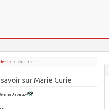
diciembre
character
savoir sur Marie Curie
livarian University
ct
t