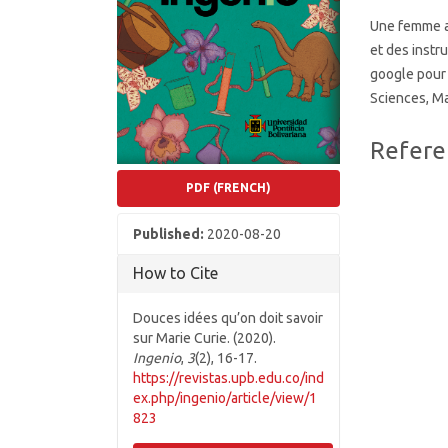
Une femme as
et des instr
google pour 
Sciences, Ma
Article
Refere
Details
PDF (FRENCH)
Published:
2020-08-20
How to Cite
Douces idées qu’on doit savoir
sur Marie Curie. (2020).
Ingenio
,
3
(2), 16-17.
https://revistas.upb.edu.co/ind
ex.php/ingenio/article/view/1
823