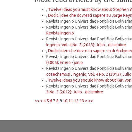
,
Twelve ideas you must know about Stephen 
,
Dodici idee che dovresti sapere su Jorge Re
Revista Ingenio Universidad Pontificia Bolivaria
Revista Ingenio Universidad Pontificia Bolivaria
Revista Ingenio
Revista Ingenio Universidad Pontificia Bolivaria
Ingenio: Vol. 4 No. 2 (2013): Julio - diciembre
,
Dodici idee che dovresti sapere su di Archim
Revista ingenio Universidad Pontificia Bolivaria
(2005): Enero - junio
Revista Ingenio Universidad Pontificia Bolivaria
cosechamos!
,
Ingenio: Vol. 4 No. 2 (2013): Juli
,
Twelve ideas you should know about Karl von
Revista Ingenio Universidad Pontificia Bolivaria
3 No. 2 (2012): Julio - diciembre
<<
<
4
5
6
7
8
9
10
11
12
13
>
>>