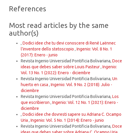
Article
References
Details
Most read articles by the same
author(s)
,
Dodici idee che tu devi conoscere di René Laënnec
l’inventore dello stetoscopio
,
Ingenio: Vol. 8 No. 1
(2017): Enero - junio
Revista Ingenio Universidad Pontificia Bolivariana,
Doce
ideas que debes saber sobre Louis Pasteur
,
Ingenio:
Vol. 13 No. 1 (2022): Enero - diciembre
Revista Ingenio Universidad Pontificia Bolivariana,
Un
huerto en casa
,
Ingenio: Vol. 9 No. 2 (2018): Julio -
diciembre
Revista Ingenio Universidad Pontificia Bolivariana,
Los
que escribieron
,
Ingenio: Vol. 12 No. 1 (2021): Enero -
diciembre
,
Dodici idee che dovresti sapere su Adriana C. Ocampo
Uria
,
Ingenio: Vol. 5 No. 1 (2014): Enero - junio
Revista Ingenio Universidad Pontificia Bolivariana,
Doce
ideas que debes saber sobre Adriana C. Ocampo Uria
,