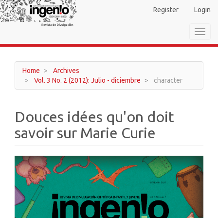
Main
Register
Login
Navigation
Main
Toggl
Content
navig
Sidebar
Home
Archives
Vol. 3 No. 2 (2012): Julio - diciembre
character
Douces idées qu'on doit
savoir sur Marie Curie
Article
Sidebar