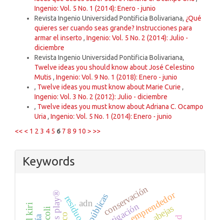
Ingenio: Vol. 5 No. 1 (2014): Enero - junio
Revista Ingenio Universidad Pontificia Bolivariana,
¿Qué
quieres ser cuando seas grande? Instrucciones para
armar el inserto
,
Ingenio: Vol. 5 No. 2 (2014): Julio -
diciembre
Revista Ingenio Universidad Pontificia Bolivariana,
Twelve ideas you should know about José Celestino
Mutis
,
Ingenio: Vol. 9 No. 1 (2018): Enero - junio
,
Twelve ideas you must know about Marie Curie
,
Ingenio: Vol. 3 No. 2 (2012): Julio - diciembre
,
Twelve ideas you must know about Adriana C. Ocampo
Uria
,
Ingenio: Vol. 5 No. 1 (2014): Enero - junio
<<
<
1
2
3
4
5
6
7
8
9
10
>
>>
Keywords
conservación
emprendedor
residuos
adn
investigación
abejas