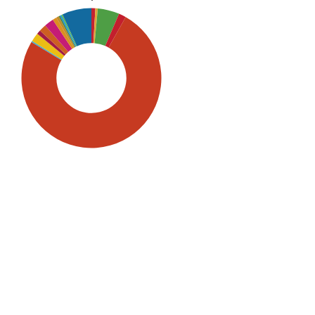
SDG5: Gender equality (75%)
SDG16: Peace, Justice and
strong institutions (7%)