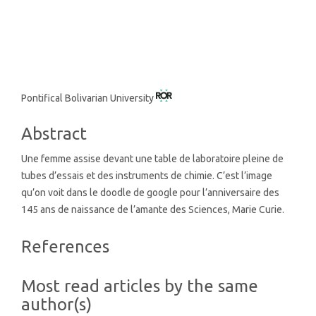
SDG3: Good health and well-
being (5%)
Main
Pontifical Bolivarian University
Article
Abstract
Content
Une femme assise devant une table de laboratoire pleine de
tubes d’essais et des instruments de chimie. C’est l’image
qu’on voit dans le doodle de google pour l’anniversaire des
145 ans de naissance de l’amante des Sciences, Marie Curie.
Article
References
Details
Most read articles by the same
author(s)