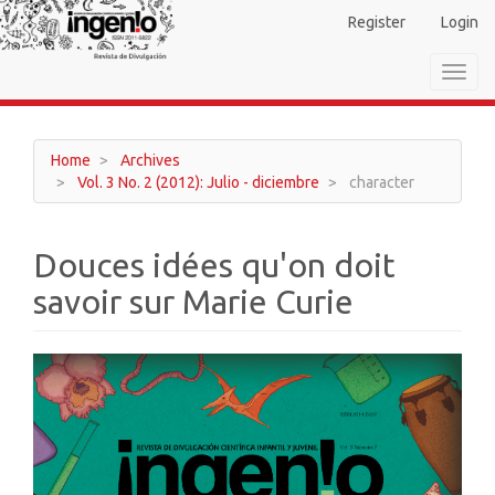
Main
Register
Login
Navigation
Main
Toggl
Content
navig
Sidebar
Home
Archives
Vol. 3 No. 2 (2012): Julio - diciembre
character
Douces idées qu'on doit
savoir sur Marie Curie
Article
Sidebar