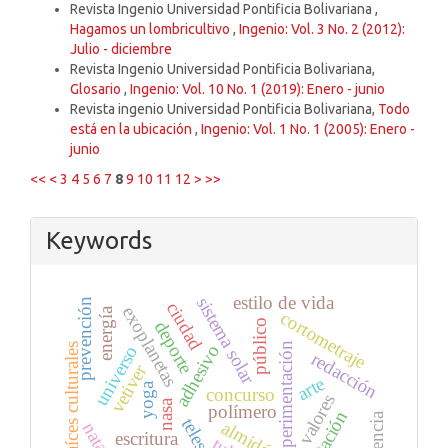
Revista Ingenio Universidad Pontificia Bolivariana ,
Hagamos un lombricultivo
,
Ingenio: Vol. 3 No. 2 (2012):
Julio - diciembre
Revista Ingenio Universidad Pontificia Bolivariana,
Glosario
,
Ingenio: Vol. 10 No. 1 (2019): Enero - junio
Revista ingenio Universidad Pontificia Bolivariana,
Todo
está en la ubicación
,
Ingenio: Vol. 1 No. 1 (2005): Enero -
junio
<<
<
3
4
5
6
7
8
9
10
11
12
>
>>
Keywords
estilo de vida
sistema solar
prevención
ciudad
exoplanetas
energía
cortometraje
público
deporte
experimentación
raíces culturales
adhesivo
universo
redacción
vetiver
arte
yoga
concurso
valores
nasa
polímero
almidón
escritura