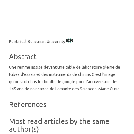
SDG3: Good health and well-
being (5%)
Main
Pontifical Bolivarian University
Article
Abstract
Content
Une femme assise devant une table de laboratoire pleine de
tubes d’essais et des instruments de chimie. C’est l’image
qu’on voit dans le doodle de google pour l’anniversaire des
145 ans de naissance de l’amante des Sciences, Marie Curie.
Article
References
Details
Most read articles by the same
author(s)