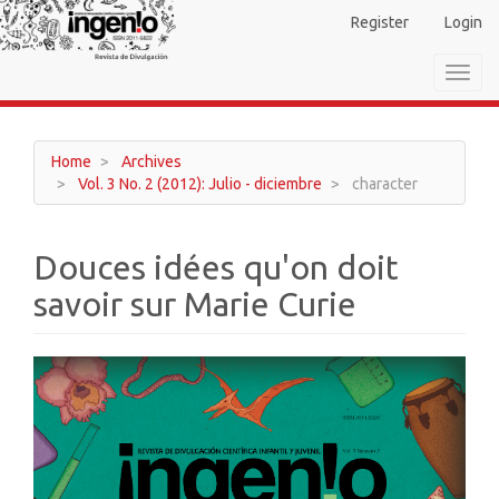
Main
Register
Login
Navigation
Main
Toggl
Content
navig
Sidebar
Home
Archives
Vol. 3 No. 2 (2012): Julio - diciembre
character
Douces idées qu'on doit
savoir sur Marie Curie
Article
Sidebar