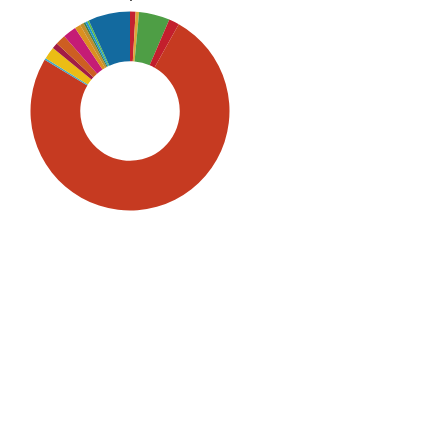
SDG5: Gender equality (75%)
SDG16: Peace, Justice and
strong institutions (7%)