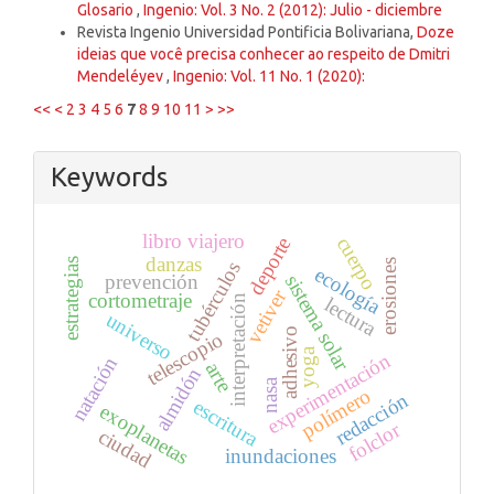
Glosario
,
Ingenio: Vol. 3 No. 2 (2012): Julio - diciembre
Revista Ingenio Universidad Pontificia Bolivariana,
Doze
ideias que você precisa conhecer ao respeito de Dmitri
Mendeléyev
,
Ingenio: Vol. 11 No. 1 (2020):
<<
<
2
3
4
5
6
7
8
9
10
11
>
>>
Keywords
libro viajero
cuerpo
deporte
danzas
estrategias
erosiones
tubérculos
ecología
prevención
sistema solar
vetiver
cortometraje
interpretación
lectura
universo
adhesivo
telescopio
yoga
experimentación
natación
arte
almidón
nasa
polímero
redacción
escritura
exoplanetas
folclor
ciudad
inundaciones