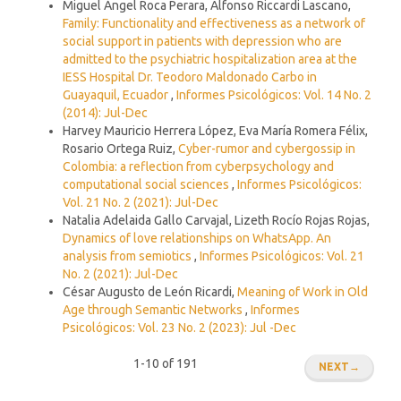
Miguel Ángel Roca Perara, Alfonso Riccardi Lascano,
Family: Functionality and effectiveness as a network of
social support in patients with depression who are
admitted to the psychiatric hospitalization area at the
IESS Hospital Dr. Teodoro Maldonado Carbo in
Guayaquil, Ecuador
,
Informes Psicológicos: Vol. 14 No. 2
(2014): Jul-Dec
Harvey Mauricio Herrera López, Eva María Romera Félix,
Rosario Ortega Ruiz,
Cyber-rumor and cybergossip in
Colombia: a reflection from cyberpsychology and
computational social sciences
,
Informes Psicológicos:
Vol. 21 No. 2 (2021): Jul-Dec
Natalia Adelaida Gallo Carvajal, Lizeth Rocío Rojas Rojas,
Dynamics of love relationships on WhatsApp. An
analysis from semiotics
,
Informes Psicológicos: Vol. 21
No. 2 (2021): Jul-Dec
César Augusto de León Ricardi,
Meaning of Work in Old
Age through Semantic Networks
,
Informes
Psicológicos: Vol. 23 No. 2 (2023): Jul -Dec
1-10 of 191
NEXT
→