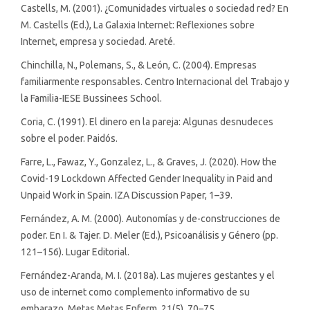
Castells, M. (2001). ¿Comunidades virtuales o sociedad red? En
M. Castells (Ed.), La Galaxia Internet: Reflexiones sobre
Internet, empresa y sociedad. Areté.
Chinchilla, N., Polemans, S., & León, C. (2004). Empresas
familiarmente responsables. Centro Internacional del Trabajo y
la Familia-IESE Bussinees School.
Coria, C. (1991). El dinero en la pareja: Algunas desnudeces
sobre el poder. Paidós.
Farre, L., Fawaz, Y., Gonzalez, L., & Graves, J. (2020). How the
Covid-19 Lockdown Affected Gender Inequality in Paid and
Unpaid Work in Spain. IZA Discussion Paper, 1–39.
Fernández, A. M. (2000). Autonomías y de-construcciones de
poder. En I. & Tajer. D. Meler (Ed.), Psicoanálisis y Género (pp.
121–156). Lugar Editorial.
Fernández-Aranda, M. I. (2018a). Las mujeres gestantes y el
uso de internet como complemento informativo de su
embarazo. Metas Metas Enferm, 21(5), 70–75.