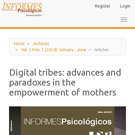
Main
Register
Login
Navigation
Main
Toggl
Content
navig
Sidebar
Home
Archives
Vol. 24 No. 1 (2024): January - June
Articles
Digital tribes: advances and
paradoxes in the
empowerment of mothers
Article
Sidebar