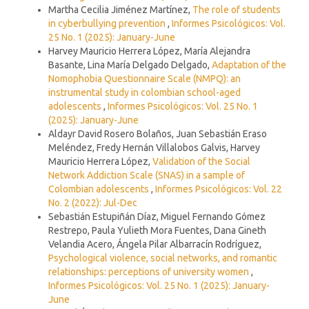
Martha Cecilia Jiménez Martínez,
The role of students
in cyberbullying prevention
,
Informes Psicológicos: Vol.
25 No. 1 (2025): January-June
Harvey Mauricio Herrera López, María Alejandra
Basante, Lina María Delgado Delgado,
Adaptation of the
Nomophobia Questionnaire Scale (NMPQ): an
instrumental study in colombian school-aged
adolescents
,
Informes Psicológicos: Vol. 25 No. 1
(2025): January-June
Aldayr David Rosero Bolaños, Juan Sebastián Eraso
Meléndez, Fredy Hernán Villalobos Galvis, Harvey
Mauricio Herrera López,
Validation of the Social
Network Addiction Scale (SNAS) in a sample of
Colombian adolescents
,
Informes Psicológicos: Vol. 22
No. 2 (2022): Jul-Dec
Sebastián Estupiñán Díaz, Miguel Fernando Gómez
Restrepo, Paula Yulieth Mora Fuentes, Dana Gineth
Velandia Acero, Ángela Pilar Albarracín Rodríguez,
Psychological violence, social networks, and romantic
relationships: perceptions of university women
,
Informes Psicológicos: Vol. 25 No. 1 (2025): January-
June