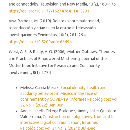
and connectivity. Television and New Media, 13(2), 160–176.
https://doi.org/10.1177/1527476411415291
Visa-Barbosa, M. (2019). Relatos sobre maternidad,
reproducción y crianza en la era post-televissión.
Investigaciones Feministas, 10(2), 281–294.
https://doi.org/10.5209/infe.66494
West, A. S., & Reilly, A. O. (2006). Mother Outlaws: Theories
and Practices of Empowered Mothering. Journal of the
Motherhood Initiative for Research and Community
Involvement, 8(1), 2774.
Similar Articles
Melissa García Meraz,
Social identity: health and
solidarity behaviors in Mexico in the face of
confinement by COVID-19
,
Informes Psicológicos: Vol.
22 No. 1 (2022): Jan-Jun
Angie Lisseth Ortega Enríquez, Jimmy Jailer Quintero
Valderrama,
Construction of subjectivity: from and for
interactive digital communication
,
Informes
Psicológicos: Vol. 21 No. 2 (2021): Jul-Dec