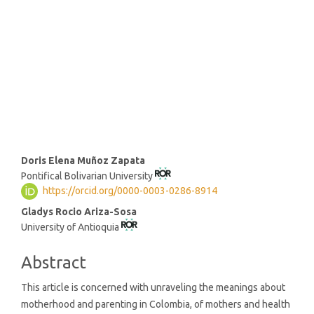
SDG16: Peace, Justice and
strong institutions (3%)
SDG10: Reduced inequalities
(1%)
Main
Doris Elena Muñoz Zapata
Pontifical Bolivarian University
Article
https://orcid.org/0000-0003-0286-8914
Content
Gladys Rocio Ariza-Sosa
University of Antioquia
Abstract
This article is concerned with unraveling the meanings about
motherhood and parenting in Colombia, of mothers and health