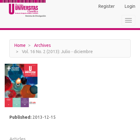
Main
Register
Login
Navigation
Main
Toggl
Content
navig
Sidebar
Home
Archives
Vol. 16 No. 2 (2013): Julio - diciembre
Published:
2013-12-15
Articles