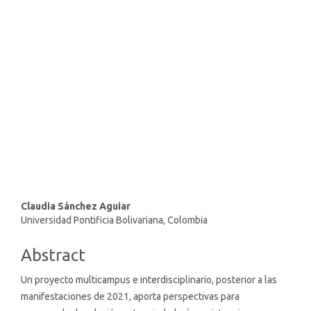
SDG16: Peace, Justice and
strong institutions (63%)
SDG10: Reduced inequalities
(21%)
SDG5: Gender equality (4%)
Main
Claudia Sánchez Aguiar
Universidad Pontificia Bolivariana, Colombia
Article
Content
Abstract
Un proyecto multicampus e interdisciplinario, posterior a las
manifestaciones de 2021, aporta perspectivas para