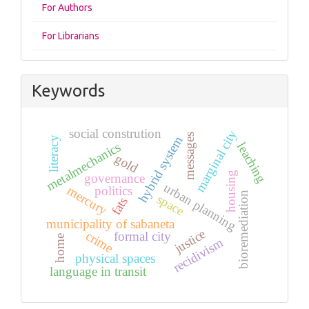
For Authors
For Librarians
Keywords
social constrution
marginal city
messages
hybrid system
literacy
metalmechanics
leaching
gold
housing
governance
urban planning
mercury
politics
bioremediation
space
fats
municipality of sabaneta
justice
crime
formal city
home
recidivism
physical spaces
language in transit