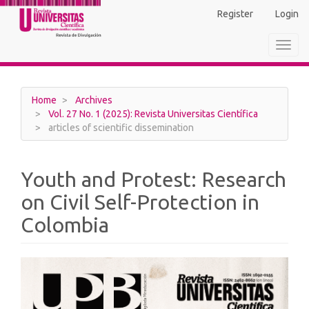
Main
Register
Login
Navigation
Main
Toggl
Content
navig
Sidebar
Home
Archives
Vol. 27 No. 1 (2025): Revista Universitas Científica
articles of scientific dissemination
Youth and Protest: Research
on Civil Self-Protection in
Colombia
Article
Sidebar