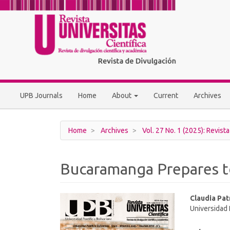
Main
Navigation
Main
Content
Sidebar
UPB Journals
Home
About
Current
Archives
Home
Archives
Vol. 27 No. 1 (2025): Revista
Bucaramanga Prepares t
Article
Main
Claudia Pat
Universidad 
Sidebar
Article
Conten