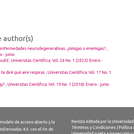
e author(s)
s enfermedades neurodegenerativas. ¿Amigas o enemigas?
,
o - junio
build
,
Universitas Científica: Vol. 26 No. 1 (2023): Enero -
te diré qué aire respiras
,
Universitas Científica: Vol. 17 No. 1
rgy?
,
Universitas Científica: Vol. 19 No. 1 (2016): Enero - junio
Revista editada por la Universidad
 modelo de acceso abierto y la
Términos y Condiciones
|
Política
inDerivadas 4.0
. con el fin de
Universidad sujeta a inspección y 