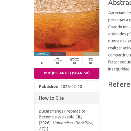
Abstra
Apreciado le
personas a q
Cuando me ve
entidades pú
nunca esa zo
realizar acti
compartir un
factor segur
inseguridad,
PDF (ESPAÑOL) (SPANISH)
Article
Refere
Published:
2026-02-10
Details
How to Cite
Bucaramanga Prepares to
Become a Walkable City.
(2026).
Universitas Científica
,
27
(1).