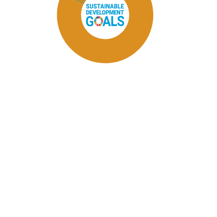
SDG11: Sustainable cities and
communities (67%)
SDG12: Responsible
consumption and production
(8%)
SDG16: Peace, Justice and
strong institutions (8%)