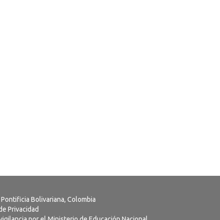
 Pontificia Bolivariana, Colombia
 de Privacidad
vigilancia por el Ministerio de Educación Nacional.