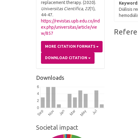
replacement therapy. (2020).
Keyword
Universitas Científica
,
22
(1),
Diálisis r
44-47.
hemodiáli
https://revistas.upb.edu.co/ind
ex.php/universitas/article/vie
Article
Refere
w/857
Details
MORE CITATION FORMATS
DOWNLOAD CITATION
Downloads
Societal impact