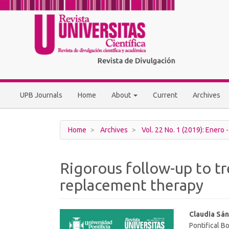
Main
Navigation
Main
Content
Sidebar
UPB Journals
Home
About
Current
Archives
Home
Archives
Vol. 22 No. 1 (2019): Enero -
Rigorous follow-up to tr
replacement therapy
Article
Main
Claudia Sá
Pontifical Bo
Sidebar
Article