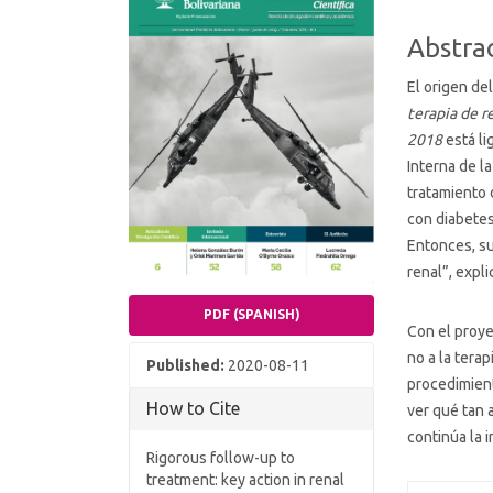
Conten
Abstra
El origen de
terapia de r
2018
está l
Interna de l
tratamiento
con diabetes
Entonces, su
renal”, expl
PDF (SPANISH)
Con el proye
no a la terap
Published:
2020-08-11
procedimien
How to Cite
ver qué tan 
continúa la 
Rigorous follow-up to
treatment: key action in renal