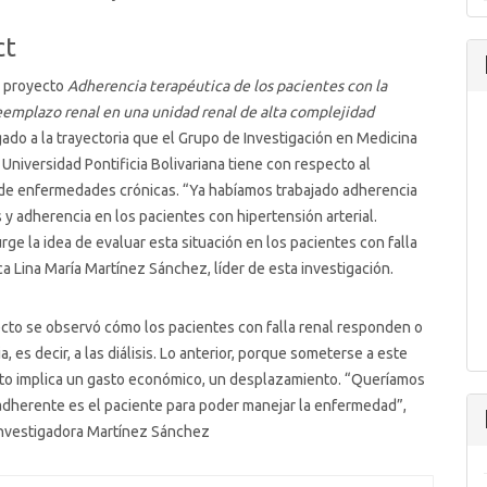
t
ct
l proyecto
Adherencia terapéutica de los pacientes con la
eemplazo renal en una unidad renal de alta complejidad
igado a la trayectoria que el Grupo de Investigación en Medicina
a Universidad Pontificia Bolivariana tiene con respecto al
 de enfermedades crónicas. “Ya habíamos trabajado adherencia
 y adherencia en los pacientes con hipertensión arterial.
rge la idea de evaluar esta situación en los pacientes con falla
ica Lina María Martínez Sánchez, líder de esta investigación.
cto se observó cómo los pacientes con falla renal responden o
ia, es decir, a las diálisis. Lo anterior, porque someterse a este
to implica un gasto económico, un desplazamiento. “Queríamos
adherente es el paciente para poder manejar la enfermedad”,
investigadora Martínez Sánchez