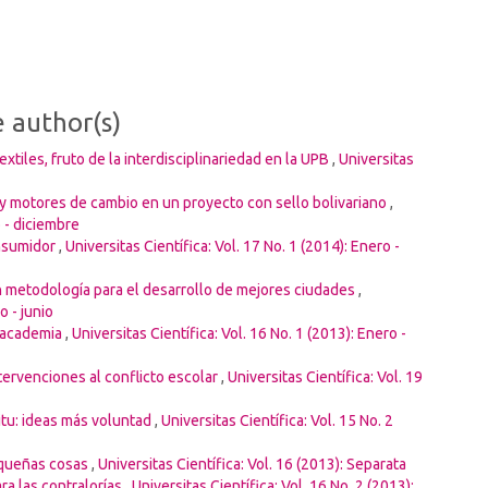
e author(s)
xtiles, fruto de la interdisciplinariedad en la UPB
,
Universitas
 y motores de cambio en un proyecto con sello bolivariano
,
o - diciembre
onsumidor
,
Universitas Científica: Vol. 17 No. 1 (2014): Enero -
n metodología para el desarrollo de mejores ciudades
,
o - junio
a academia
,
Universitas Científica: Vol. 16 No. 1 (2013): Enero -
tervenciones al conflicto escolar
,
Universitas Científica: Vol. 19
situ: ideas más voluntad
,
Universitas Científica: Vol. 15 No. 2
equeñas cosas
,
Universitas Científica: Vol. 16 (2013): Separata
ra las contralorías
,
Universitas Científica: Vol. 16 No. 2 (2013):