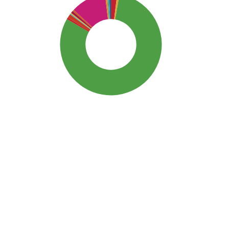
SDG3: Good health and well-
being (81%)
SDG10: Reduced inequalities
(11%)
SDG1: No poverty (2%)