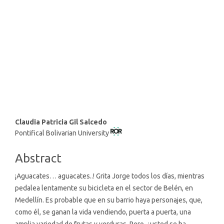
economic growth (21%)
SDG4: Quality Education
(17%)
SDG2: Zero hunger (17%)
Main
Claudia Patricia Gil Salcedo
Pontifical Bolivarian University
Article
Content
Abstract
¡Aguacates… aguacates..! Grita Jorge todos los días, mientras
pedalea lentamente su bicicleta en el sector de Belén, en
Medellín. Es probable que en su barrio haya personajes, que,
como él, se ganan la vida vendiendo, puerta a puerta, una
amplia variedad de frutas y verduras. Pero, ¿usted se ha