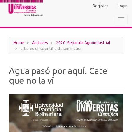
Main
Register
Login
Navigation
Main
Toggl
Content
navig
Sidebar
Home
Archives
2020: Separata Agroindustrial
articles of scientific dissemination
Agua pasó por aquí. Cate
que no la vi
Article
Sidebar